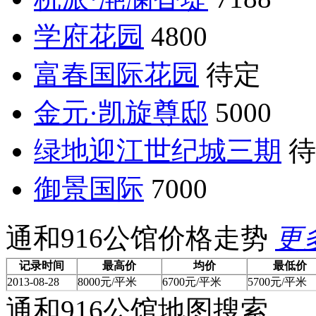
学府花园
4800
富春国际花园
待定
金元·凯旋尊邸
5000
绿地迎江世纪城三期
待
御景国际
7000
通和916公馆价格走势
更
记录时间
最高价
均价
最低价
2013-08-28
8000元/平米
6700元/平米
5700元/平米
通和916公馆地图搜索