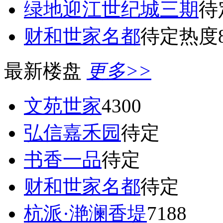
绿地迎江世纪城三期
待
财和世家名都
待定
热度8
最新楼盘
更多>>
文苑世家
4300
弘信嘉禾园
待定
书香一品
待定
财和世家名都
待定
杭派·滟澜香堤
7188