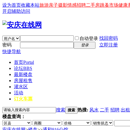
设为首页
收藏本站
旅游
亲子
摄影
情感
招聘
二手房
跳蚤市场
健康
开启辅助访问
找回密码
自动登录
密码
立即注册
登录
快捷导航
首页
Portal
论坛
BBS
最新楼盘
房屋租售
灌水区
活动
订火车票
搜索
热搜:
风水
二手
招聘
出租
搜索
楼盘查询：
安庆在线网
>
楼盘
>
>
通和916公馆