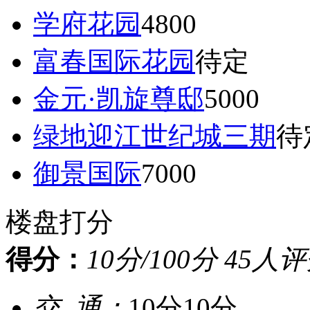
学府花园
4800
富春国际花园
待定
金元·凯旋尊邸
5000
绿地迎江世纪城三期
待
御景国际
7000
楼盘打分
得分：
10分
/100分 45人
交 通：
10分
10分