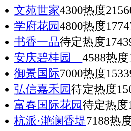
文苑世家
4300
热度2156
学府花园
4800
热度1774
书香一品
待定
热度1743
安庆碧桂园
4588
热度1
御景国际
7000
热度1533
弘信嘉禾园
待定
热度15
富春国际花园
待定
热度1
杭派·滟澜香堤
7188
热度