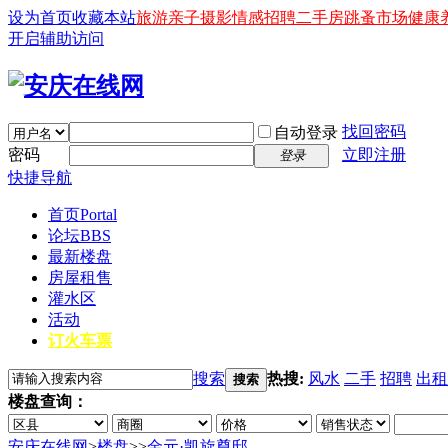
设为首页
收藏本站
旅游
亲子
摄影
情感
招聘
二手房
跳蚤市场
健康
开启辅助访问
找回密码
自动登录
密码
立即注册
登录
快捷导航
首页
Portal
论坛
BBS
最新楼盘
房屋租售
灌水区
活动
订火车票
搜索
热搜:
风水
二手
招聘
出租
搜索
楼盘查询：
安庆在线网
>
楼盘
>
>
金元·凯旋尊邸