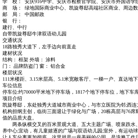
学 校： 安庆916中学、安庆市检察官学院、安庆市外国语
商 场： 绿地国际商业中心、凯旋尊邸高端社区商业、周边
邮 局： 中国邮政
银 行：
建行、中行
自带凯旋尊邸牛津双语幼儿园
交通状况
18路独秀大道下，左手边向前直走
建材状况
结构： 框架 外墙： 涂料
门： 品牌防盗门 窗： 铝合金
楼层状况
111米楼距、3.15米层高、5.1米宽敞客厅、一梯一户、
车位信息
停车位:约70000平米地下停车场，1817个地下停车位，地下
项目介绍
凯旋尊邸，东处独秀大道城市商业中心，与市立医院为邻;西连九
机构担纲主创，临街三面退让于绿化与广场，20栋高层与76
值的品质大盘。
两条纵横交叉的百米景观大道、五大主题广埸、喷泉跌水、
养中心;宜动，有儿童嬉逐的广埸与双语幼儿园;室外，有运动
让人车分离更加彻底。这里就是一座美丽的公园，是洗滌工作