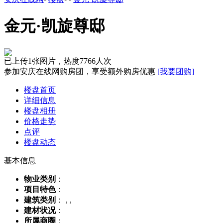
金元·凯旋尊邸
已上传1张图片，热度7766人次
参加安庆在线网购房团，享受额外购房优惠
[我要团购]
楼盘首页
详细信息
楼盘相册
价格走势
点评
楼盘动态
基本信息
物业类别
：
项目特色
：
建筑类别
： , ,
建材状况
：
所属商圈
：