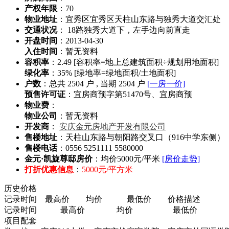
产权年限
：70
物业地址
：宜秀区宜秀区天柱山东路与独秀大道交汇处
交通状况
： 18路独秀大道下，左手边向前直走
开盘时间
：2013-04-30
入住时间
：暂无资料
容积率
：2.49
[容积率=地上总建筑面积÷规划用地面积]
绿化率
：35%
[绿地率=绿地面积/土地面积]
户数
：总共 2504 户 , 当期 2504 户
[一房一价]
预售许可证
：宜房商预字第51470号、宜房商预
物业费
：
物业公司
：暂无资料
开发商
：
安庆金元房地产开发有限公司
售楼地址
：天柱山东路与朝阳路交叉口（916中学东侧）
售楼电话
：0556 5251111 5580000
金元·凯旋尊邸房价
：
均价5000元/平米
[房价走势]
打折优惠信息
：
5000元/平方米
历史价格
记录时间
最高价
均价
最低价
价格描述
记录时间
最高价
均价
最低价
项目配套