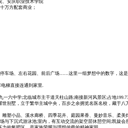
学院、安庆职业技术学院
数十万方配套商业；
直达地下停车场、左右花园、前后广场……这里一组梦想中的数字，
车库电梯直接连通到家里.
一六中学;北临城市主干道天柱山路;南接新河风景区;占地199.
席耀世别墅，立于繁华主城中央，百步之余拥览名医名校，藏于
雕塑小品、溪水廊桥、四季花卉、庭园果香、曼妙音乐、柔美灯
球场与下沉式游泳池;室内，有互动交流的架空层休憩空间;凯旋
压力的氧吧区，是家族荣耀与理想传载的精神家园。