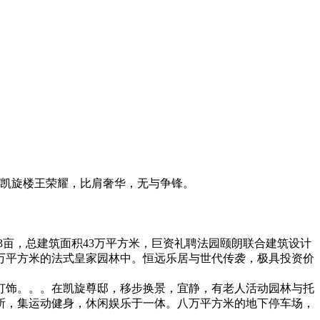
这是凯旋楼王荣耀，比肩奢华，无与争锋。
73亩，总建筑面积43万平方米，巨资礼聘法园颐朗联合建筑设计
八万平方米的法式皇家园林中。恒远乐居与世代传袭，极具投资价
饰。。。在凯旋尊邸，移步换景，宜静，有老人活动园林与托
会所，集运动健身，休闲娱乐于一体。八万平方米的地下停车场，