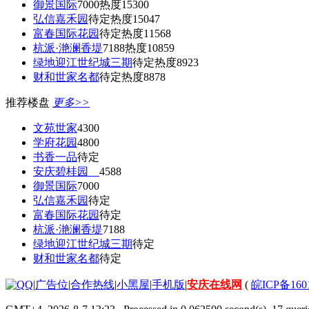
御景国际
7000
热度15300
弘信嘉禾园
待定
热度15047
富春国际花园
待定
热度11568
杭派·滟澜香堤
7188
热度10859
绿地迎江世纪城三期
待定
热度8923
财和世家名都
待定
热度8878
推荐楼盘
更多>>
文苑世家
4300
学府花园
4800
书香一品
待定
安庆碧桂园
4588
御景国际
7000
弘信嘉禾园
待定
富春国际花园
待定
杭派·滟澜香堤
7188
绿地迎江世纪城三期
待定
财和世家名都
待定
|
广告位
|
合作热线
|
小黑屋
|
手机版
|
安庆在线网
(
皖ICP备160