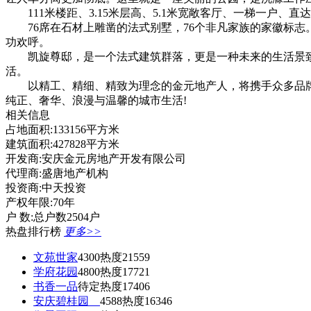
111米楼距、3.15米层高、5.1米宽敞客厅、一梯一户
76席在石材上雕凿的法式别墅，76个非凡家族的家徽标志
功欢呼。
凯旋尊邸，是一个法式建筑群落，更是一种未来的生活景致;
活。
以精工、精细、精致为理念的金元地产人，将携手众多品牌
纯正、奢华、浪漫与温馨的城市生活!
相关信息
占地面积:133156平方米
建筑面积:427828平方米
开发商:安庆金元房地产开发有限公司
代理商:盛唐地产机构
投资商:中天投资
产权年限:70年
户 数:总户数2504户
热盘排行榜
更多>>
文苑世家
4300
热度21559
学府花园
4800
热度17721
书香一品
待定
热度17406
安庆碧桂园
4588
热度16346