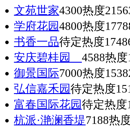
文苑世家
4300
热度2156
学府花园
4800
热度1778
书香一品
待定
热度1748
安庆碧桂园
4588
热度1
御景国际
7000
热度1538
弘信嘉禾园
待定
热度15
富春国际花园
待定
热度1
杭派·滟澜香堤
7188
热度