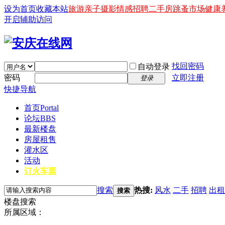
设为首页
收藏本站
旅游
亲子
摄影
情感
招聘
二手房
跳蚤市场
健康
开启辅助访问
找回密码
自动登录
密码
立即注册
登录
快捷导航
首页
Portal
论坛
BBS
最新楼盘
房屋租售
灌水区
活动
订火车票
搜索
热搜:
风水
二手
招聘
出租
搜索
楼盘搜索
所属区域：