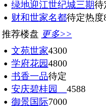
绿地迎江世纪城三期
待
财和世家名都
待定
热度8
推荐楼盘
更多>>
文苑世家
4300
学府花园
4800
书香一品
待定
安庆碧桂园
4588
御景国际
7000