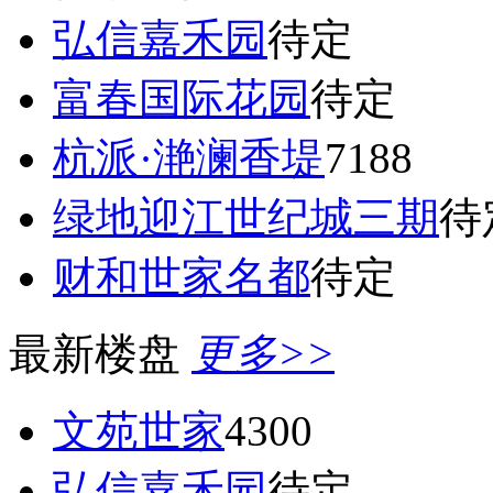
弘信嘉禾园
待定
富春国际花园
待定
杭派·滟澜香堤
7188
绿地迎江世纪城三期
待
财和世家名都
待定
最新楼盘
更多>>
文苑世家
4300
弘信嘉禾园
待定