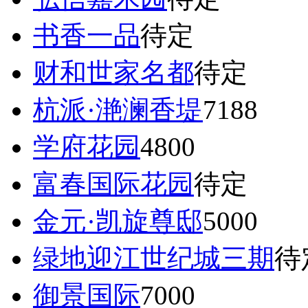
书香一品
待定
财和世家名都
待定
杭派·滟澜香堤
7188
学府花园
4800
富春国际花园
待定
金元·凯旋尊邸
5000
绿地迎江世纪城三期
待
御景国际
7000