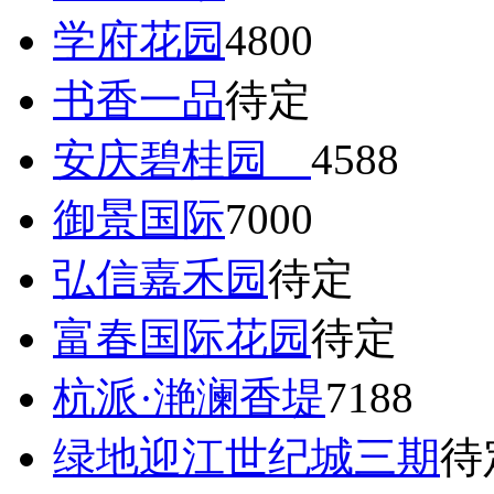
学府花园
4800
书香一品
待定
安庆碧桂园
4588
御景国际
7000
弘信嘉禾园
待定
富春国际花园
待定
杭派·滟澜香堤
7188
绿地迎江世纪城三期
待