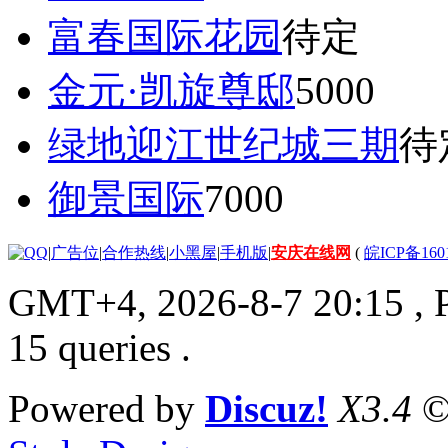
富春国际花园
待定
金元·凯旋尊邸
5000
绿地迎江世纪城三期
待
御景国际
7000
|
广告位
|
合作热线
|
小黑屋
|
手机版
|
安庆在线网
(
皖ICP备160
GMT+4, 2026-8-7 20:15
, 
15 queries .
Powered by
Discuz!
X3.4
©