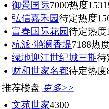
御景国际
7000
热度1531
弘信嘉禾园
待定
热度15
富春国际花园
待定
热度1
杭派·滟澜香堤
7188
热度
绿地迎江世纪城三期
待
财和世家名都
待定
热度8
推荐楼盘
更多>>
文苑世家
4300