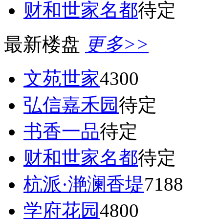
财和世家名都
待定
最新楼盘
更多>>
文苑世家
4300
弘信嘉禾园
待定
书香一品
待定
财和世家名都
待定
杭派·滟澜香堤
7188
学府花园
4800