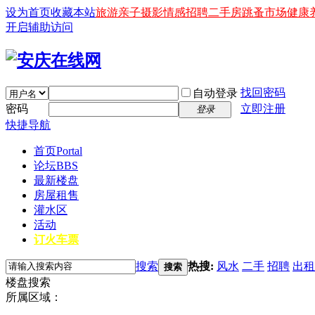
设为首页
收藏本站
旅游
亲子
摄影
情感
招聘
二手房
跳蚤市场
健康
开启辅助访问
找回密码
自动登录
密码
立即注册
登录
快捷导航
首页
Portal
论坛
BBS
最新楼盘
房屋租售
灌水区
活动
订火车票
搜索
热搜:
风水
二手
招聘
出租
搜索
楼盘搜索
所属区域：