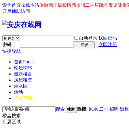
设为首页
收藏本站
旅游
亲子
摄影
情感
招聘
二手房
跳蚤市场
健康
开启辅助访问
找回密码
自动登录
密码
立即注册
登录
快捷导航
首页
Portal
论坛
BBS
最新楼盘
房屋租售
灌水区
活动
订火车票
搜索
热搜:
风水
二手
招聘
出租
搜索
楼盘搜索
所属区域：