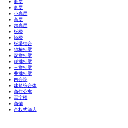
低层
多层
小高层
高层
超高层
板楼
塔楼
板塔结合
独栋别墅
双拼别墅
联排别墅
三拼别墅
叠排别墅
四合院
建筑综合体
商住公寓
写字楼
商铺
产权式酒店