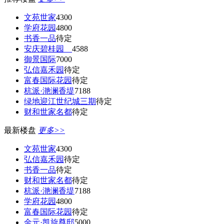
文苑世家
4300
学府花园
4800
书香一品
待定
安庆碧桂园
4588
御景国际
7000
弘信嘉禾园
待定
富春国际花园
待定
杭派·滟澜香堤
7188
绿地迎江世纪城三期
待定
财和世家名都
待定
最新楼盘
更多>>
文苑世家
4300
弘信嘉禾园
待定
书香一品
待定
财和世家名都
待定
杭派·滟澜香堤
7188
学府花园
4800
富春国际花园
待定
金元·凯旋尊邸
5000