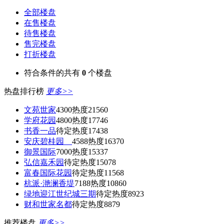
全部楼盘
在售楼盘
待售楼盘
售完楼盘
打折楼盘
符合条件的共有
0
个楼盘
热盘排行榜
更多>>
文苑世家
4300
热度21560
学府花园
4800
热度17746
书香一品
待定
热度17438
安庆碧桂园
4588
热度16370
御景国际
7000
热度15337
弘信嘉禾园
待定
热度15078
富春国际花园
待定
热度11568
杭派·滟澜香堤
7188
热度10860
绿地迎江世纪城三期
待定
热度8923
财和世家名都
待定
热度8879
推荐楼盘
更多>>