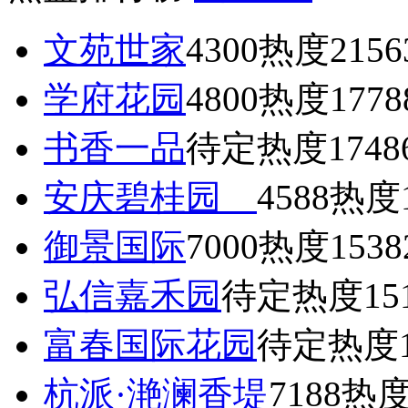
文苑世家
4300
热度2156
学府花园
4800
热度1778
书香一品
待定
热度1748
安庆碧桂园
4588
热度1
御景国际
7000
热度1538
弘信嘉禾园
待定
热度15
富春国际花园
待定
热度1
杭派·滟澜香堤
7188
热度