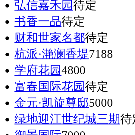
弘信嘉禾园
待定
书香一品
待定
财和世家名都
待定
杭派·滟澜香堤
7188
学府花园
4800
富春国际花园
待定
金元·凯旋尊邸
5000
绿地迎江世纪城三期
待