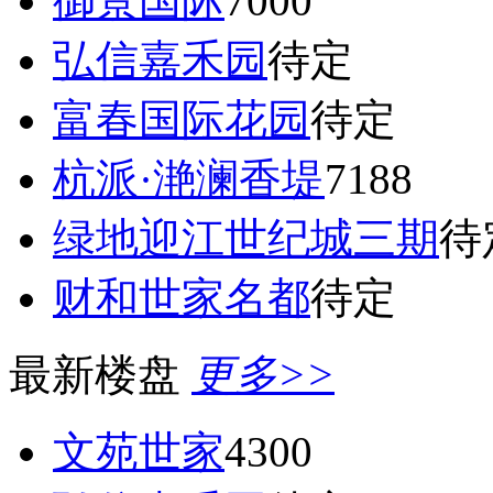
御景国际
7000
弘信嘉禾园
待定
富春国际花园
待定
杭派·滟澜香堤
7188
绿地迎江世纪城三期
待
财和世家名都
待定
最新楼盘
更多>>
文苑世家
4300