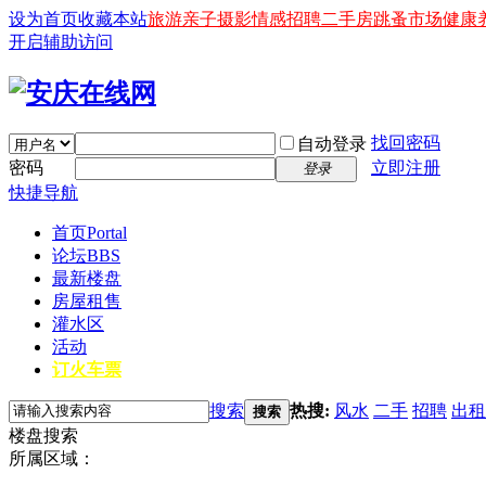
设为首页
收藏本站
旅游
亲子
摄影
情感
招聘
二手房
跳蚤市场
健康
开启辅助访问
找回密码
自动登录
密码
立即注册
登录
快捷导航
首页
Portal
论坛
BBS
最新楼盘
房屋租售
灌水区
活动
订火车票
搜索
热搜:
风水
二手
招聘
出租
搜索
楼盘搜索
所属区域：