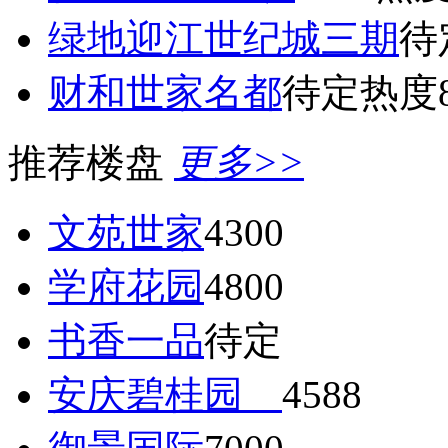
绿地迎江世纪城三期
待
财和世家名都
待定
热度8
推荐楼盘
更多>>
文苑世家
4300
学府花园
4800
书香一品
待定
安庆碧桂园
4588