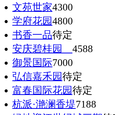
文苑世家
4300
学府花园
4800
书香一品
待定
安庆碧桂园
4588
御景国际
7000
弘信嘉禾园
待定
富春国际花园
待定
杭派·滟澜香堤
7188