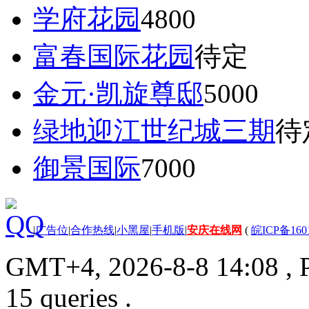
学府花园
4800
富春国际花园
待定
金元·凯旋尊邸
5000
绿地迎江世纪城三期
待
御景国际
7000
|
广告位
|
合作热线
|
小黑屋
|
手机版
|
安庆在线网
(
皖ICP备160
GMT+4, 2026-8-8 14:08
, 
15 queries .