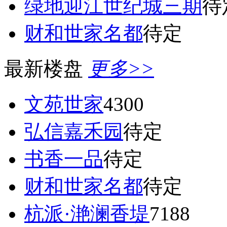
绿地迎江世纪城三期
待
财和世家名都
待定
最新楼盘
更多>>
文苑世家
4300
弘信嘉禾园
待定
书香一品
待定
财和世家名都
待定
杭派·滟澜香堤
7188