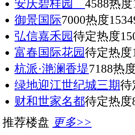
安庆碧桂园
4588
热度1
御景国际
7000
热度1534
弘信嘉禾园
待定
热度15
富春国际花园
待定
热度1
杭派·滟澜香堤
7188
热度
绿地迎江世纪城三期
待
财和世家名都
待定
热度8
推荐楼盘
更多>>