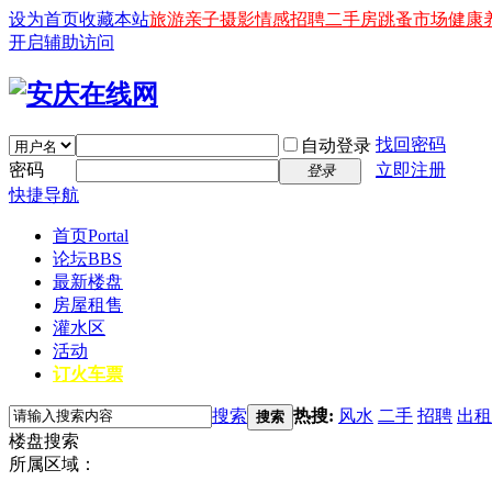
设为首页
收藏本站
旅游
亲子
摄影
情感
招聘
二手房
跳蚤市场
健康
开启辅助访问
找回密码
自动登录
密码
立即注册
登录
快捷导航
首页
Portal
论坛
BBS
最新楼盘
房屋租售
灌水区
活动
订火车票
搜索
热搜:
风水
二手
招聘
出租
搜索
楼盘搜索
所属区域：