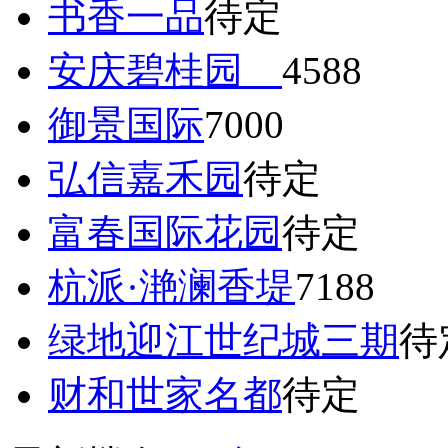
书香一品
待定
安庆碧桂园
4588
御景国际
7000
弘信嘉禾园
待定
富春国际花园
待定
杭派·滟澜香堤
7188
绿地迎江世纪城三期
待
财和世家名都
待定