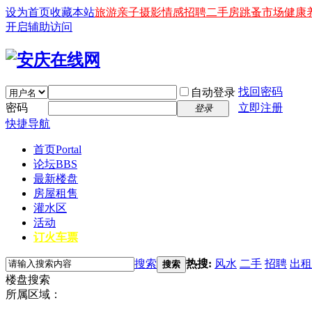
设为首页
收藏本站
旅游
亲子
摄影
情感
招聘
二手房
跳蚤市场
健康
开启辅助访问
找回密码
自动登录
密码
立即注册
登录
快捷导航
首页
Portal
论坛
BBS
最新楼盘
房屋租售
灌水区
活动
订火车票
搜索
热搜:
风水
二手
招聘
出租
搜索
楼盘搜索
所属区域：