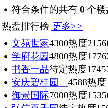
符合条件的共有
0
个楼
热盘排行榜
更多>>
文苑世家
4300
热度2156
学府花园
4800
热度1776
书香一品
待定
热度1745
安庆碧桂园
4588
热度1
御景国际
7000
热度1535