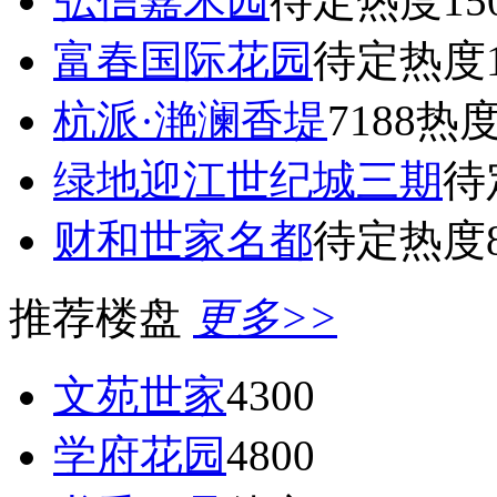
弘信嘉禾园
待定
热度15
富春国际花园
待定
热度1
杭派·滟澜香堤
7188
热度
绿地迎江世纪城三期
待
财和世家名都
待定
热度8
推荐楼盘
更多>>
文苑世家
4300
学府花园
4800