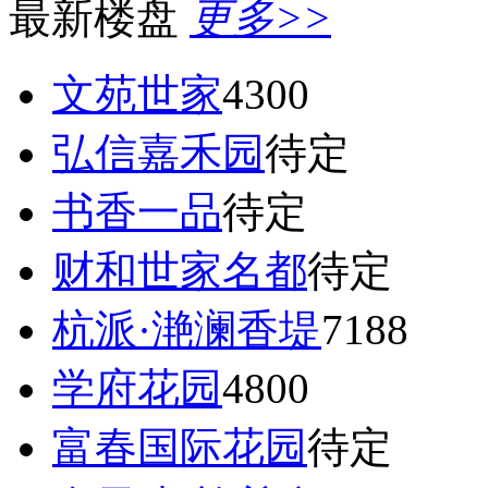
最新楼盘
更多>>
文苑世家
4300
弘信嘉禾园
待定
书香一品
待定
财和世家名都
待定
杭派·滟澜香堤
7188
学府花园
4800
富春国际花园
待定