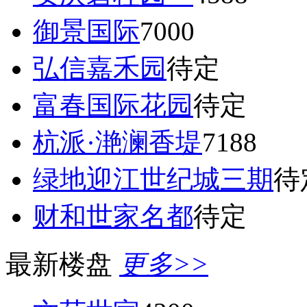
御景国际
7000
弘信嘉禾园
待定
富春国际花园
待定
杭派·滟澜香堤
7188
绿地迎江世纪城三期
待
财和世家名都
待定
最新楼盘
更多>>