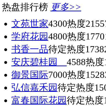
热盘排行榜
更多>>
文苑世家
4300
热度2155
学府花园
4800
热度1770
书香一品
待定
热度1738
安庆碧桂园
4588
热度1
御景国际
7000
热度1528
弘信嘉禾园
待定
热度15
富春国际花园
待定
热度1