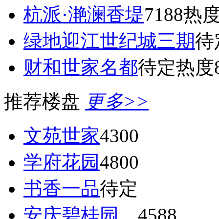
杭派·滟澜香堤
7188
热度
绿地迎江世纪城三期
待
财和世家名都
待定
热度8
推荐楼盘
更多>>
文苑世家
4300
学府花园
4800
书香一品
待定
安庆碧桂园
4588