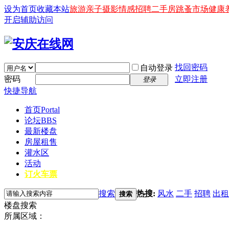
设为首页
收藏本站
旅游
亲子
摄影
情感
招聘
二手房
跳蚤市场
健康
开启辅助访问
找回密码
自动登录
密码
立即注册
登录
快捷导航
首页
Portal
论坛
BBS
最新楼盘
房屋租售
灌水区
活动
订火车票
搜索
热搜:
风水
二手
招聘
出租
搜索
楼盘搜索
所属区域：