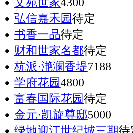
文苑世家
4300
弘信嘉禾园
待定
书香一品
待定
财和世家名都
待定
杭派·滟澜香堤
7188
学府花园
4800
富春国际花园
待定
金元·凯旋尊邸
5000
绿地迎江世纪城三期
待