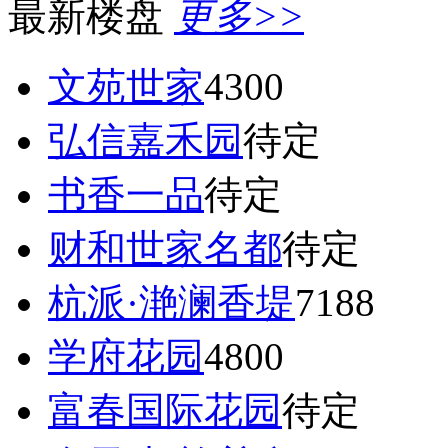
最新楼盘
更多>>
文苑世家
4300
弘信嘉禾园
待定
书香一品
待定
财和世家名都
待定
杭派·滟澜香堤
7188
学府花园
4800
富春国际花园
待定