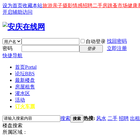
设为首页
收藏本站
旅游
亲子
摄影
情感
招聘
二手房
跳蚤市场
健康
开启辅助访问
找回密码
自动登录
密码
立即注册
登录
快捷导航
首页
Portal
论坛
BBS
最新楼盘
房屋租售
灌水区
活动
订火车票
搜索
热搜:
风水
二手
招聘
出租
搜索
楼盘搜索
所属区域：