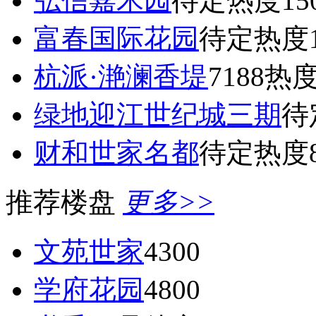
弘信嘉禾园
待定
热度15
富春国际花园
待定
热度1
杭派·滟澜香堤
7188
热度
绿地迎江世纪城三期
待
财和世家名都
待定
热度8
推荐楼盘
更多>>
文苑世家
4300
学府花园
4800