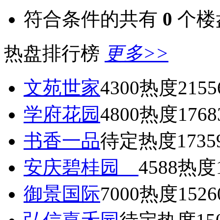
符合条件的共有
0
个楼
热盘排行榜
更多>>
文苑世家
4300
热度2155
学府花园
4800
热度1768
书香一品
待定
热度1735
安庆碧桂园
4588
热度1
御景国际
7000
热度1526