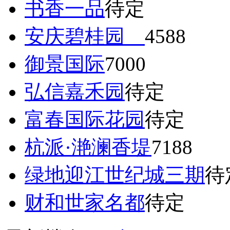
书香一品
待定
安庆碧桂园
4588
御景国际
7000
弘信嘉禾园
待定
富春国际花园
待定
杭派·滟澜香堤
7188
绿地迎江世纪城三期
待
财和世家名都
待定