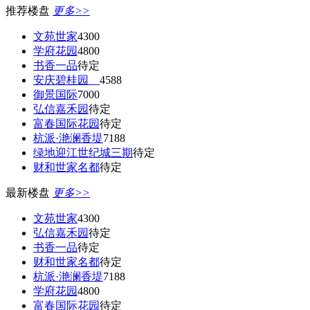
推荐楼盘
更多>>
文苑世家
4300
学府花园
4800
书香一品
待定
安庆碧桂园
4588
御景国际
7000
弘信嘉禾园
待定
富春国际花园
待定
杭派·滟澜香堤
7188
绿地迎江世纪城三期
待定
财和世家名都
待定
最新楼盘
更多>>
文苑世家
4300
弘信嘉禾园
待定
书香一品
待定
财和世家名都
待定
杭派·滟澜香堤
7188
学府花园
4800
富春国际花园
待定