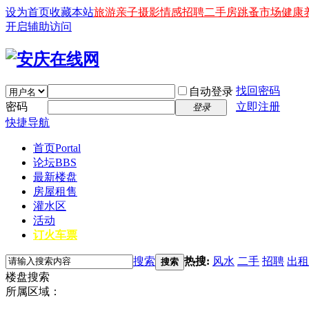
设为首页
收藏本站
旅游
亲子
摄影
情感
招聘
二手房
跳蚤市场
健康
开启辅助访问
找回密码
自动登录
密码
立即注册
登录
快捷导航
首页
Portal
论坛
BBS
最新楼盘
房屋租售
灌水区
活动
订火车票
搜索
热搜:
风水
二手
招聘
出租
搜索
楼盘搜索
所属区域：