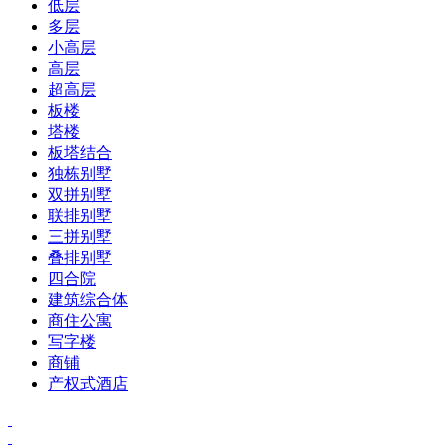
低层
多层
小高层
高层
超高层
板楼
塔楼
板塔结合
独栋别墅
双拼别墅
联排别墅
三拼别墅
叠排别墅
四合院
建筑综合体
商住公寓
写字楼
商铺
产权式酒店