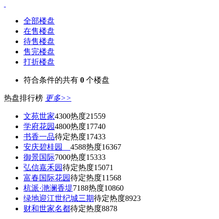
全部楼盘
在售楼盘
待售楼盘
售完楼盘
打折楼盘
符合条件的共有
0
个楼盘
热盘排行榜
更多>>
文苑世家
4300
热度21559
学府花园
4800
热度17740
书香一品
待定
热度17433
安庆碧桂园
4588
热度16367
御景国际
7000
热度15333
弘信嘉禾园
待定
热度15071
富春国际花园
待定
热度11568
杭派·滟澜香堤
7188
热度10860
绿地迎江世纪城三期
待定
热度8923
财和世家名都
待定
热度8878