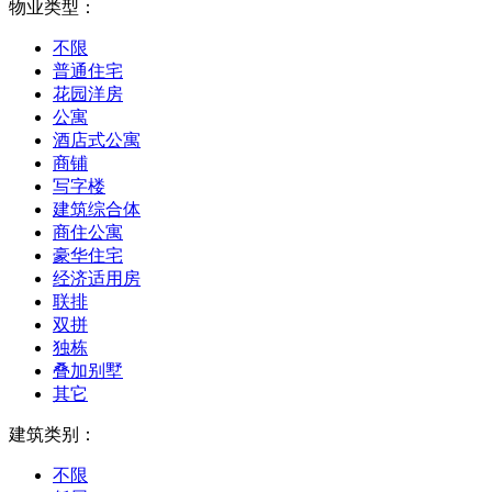
物业类型：
不限
普通住宅
花园洋房
公寓
酒店式公寓
商铺
写字楼
建筑综合体
商住公寓
豪华住宅
经济适用房
联排
双拼
独栋
叠加别墅
其它
建筑类别：
不限