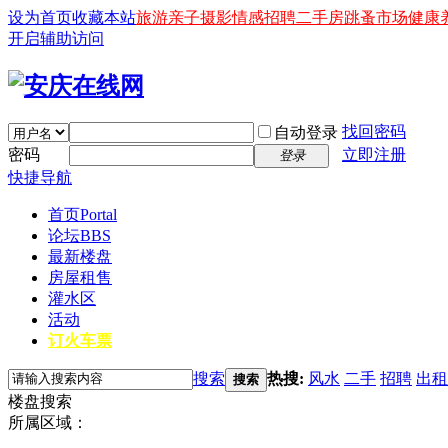
设为首页
收藏本站
旅游
亲子
摄影
情感
招聘
二手房
跳蚤市场
健康
开启辅助访问
找回密码
自动登录
密码
立即注册
登录
快捷导航
首页
Portal
论坛
BBS
最新楼盘
房屋租售
灌水区
活动
订火车票
搜索
热搜:
风水
二手
招聘
出租
搜索
楼盘搜索
所属区域：