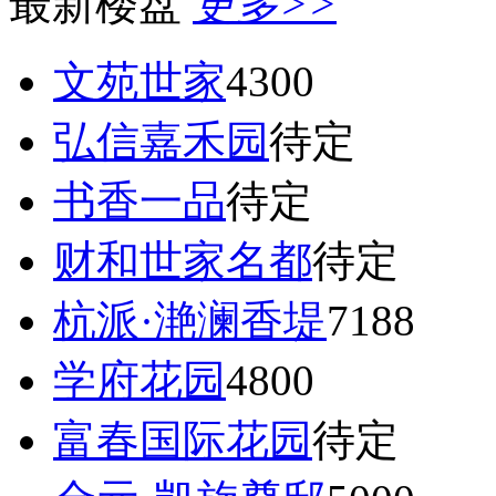
最新楼盘
更多>>
文苑世家
4300
弘信嘉禾园
待定
书香一品
待定
财和世家名都
待定
杭派·滟澜香堤
7188
学府花园
4800
富春国际花园
待定