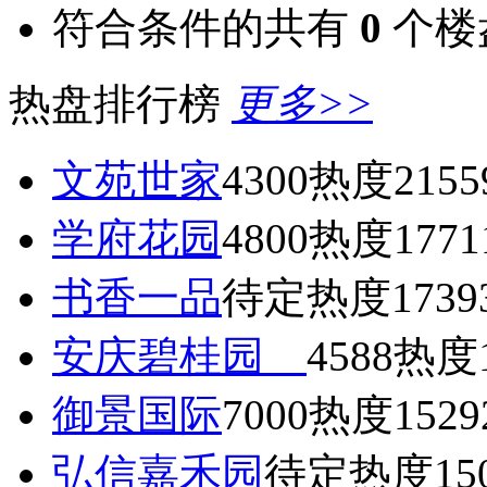
符合条件的共有
0
个楼
热盘排行榜
更多>>
文苑世家
4300
热度2155
学府花园
4800
热度1771
书香一品
待定
热度1739
安庆碧桂园
4588
热度1
御景国际
7000
热度1529
弘信嘉禾园
待定
热度15