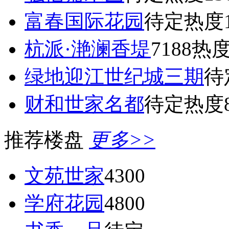
富春国际花园
待定
热度1
杭派·滟澜香堤
7188
热度
绿地迎江世纪城三期
待
财和世家名都
待定
热度8
推荐楼盘
更多>>
文苑世家
4300
学府花园
4800