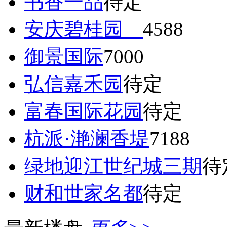
书香一品
待定
安庆碧桂园
4588
御景国际
7000
弘信嘉禾园
待定
富春国际花园
待定
杭派·滟澜香堤
7188
绿地迎江世纪城三期
待
财和世家名都
待定