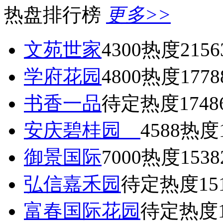
热盘排行榜
更多>>
文苑世家
4300
热度2156
学府花园
4800
热度1778
书香一品
待定
热度1748
安庆碧桂园
4588
热度1
御景国际
7000
热度1538
弘信嘉禾园
待定
热度15
富春国际花园
待定
热度1