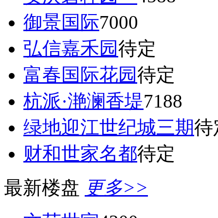
御景国际
7000
弘信嘉禾园
待定
富春国际花园
待定
杭派·滟澜香堤
7188
绿地迎江世纪城三期
待
财和世家名都
待定
最新楼盘
更多>>