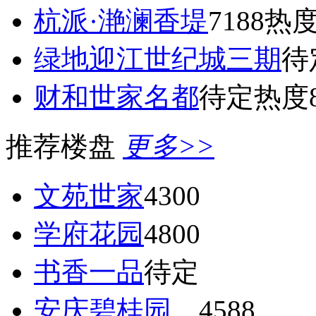
杭派·滟澜香堤
7188
热度
绿地迎江世纪城三期
待
财和世家名都
待定
热度8
推荐楼盘
更多>>
文苑世家
4300
学府花园
4800
书香一品
待定
安庆碧桂园
4588