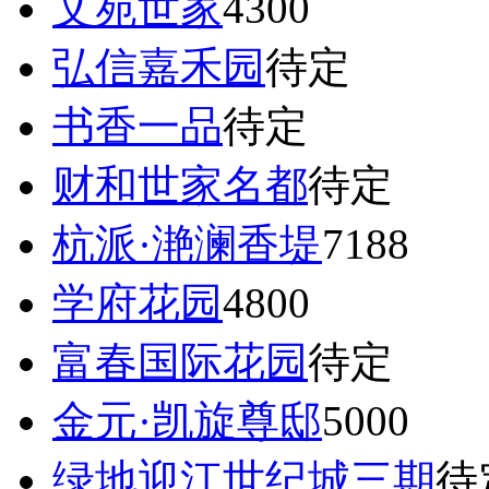
文苑世家
4300
弘信嘉禾园
待定
书香一品
待定
财和世家名都
待定
杭派·滟澜香堤
7188
学府花园
4800
富春国际花园
待定
金元·凯旋尊邸
5000
绿地迎江世纪城三期
待