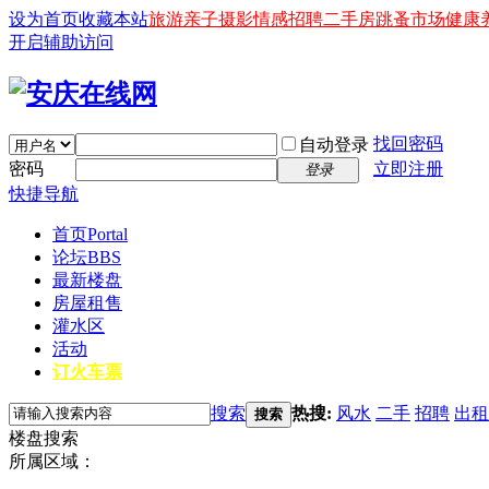
设为首页
收藏本站
旅游
亲子
摄影
情感
招聘
二手房
跳蚤市场
健康
开启辅助访问
找回密码
自动登录
密码
立即注册
登录
快捷导航
首页
Portal
论坛
BBS
最新楼盘
房屋租售
灌水区
活动
订火车票
搜索
热搜:
风水
二手
招聘
出租
搜索
楼盘搜索
所属区域：