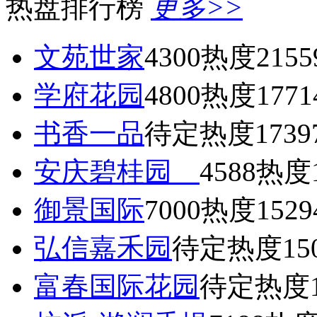
热盘排行榜
更多>>
文苑世家
4300
热度2155
学府花园
4800
热度1771
书香一品
待定
热度1739
安庆碧桂园
4588
热度1
御景国际
7000
热度1529
弘信嘉禾园
待定
热度15
富春国际花园
待定
热度1