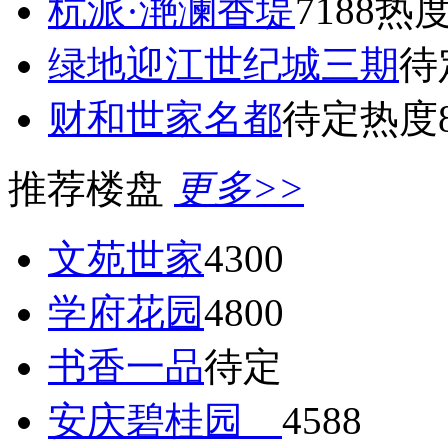
杭派·滟澜香堤
7188
热度
绿地迎江世纪城三期
待
财和世家名都
待定
热度8
推荐楼盘
更多>>
文苑世家
4300
学府花园
4800
书香一品
待定
安庆碧桂园
4588