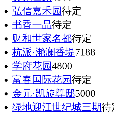
弘信嘉禾园
待定
书香一品
待定
财和世家名都
待定
杭派·滟澜香堤
7188
学府花园
4800
富春国际花园
待定
金元·凯旋尊邸
5000
绿地迎江世纪城三期
待