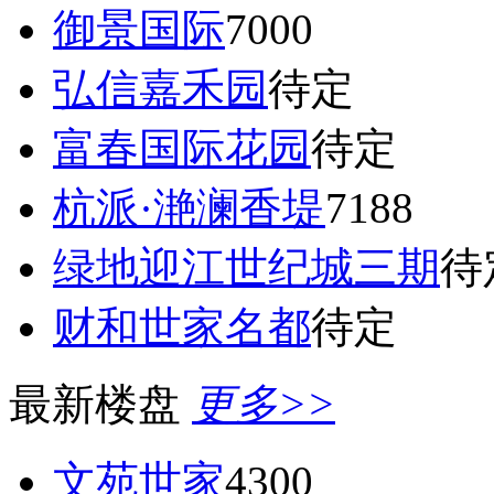
御景国际
7000
弘信嘉禾园
待定
富春国际花园
待定
杭派·滟澜香堤
7188
绿地迎江世纪城三期
待
财和世家名都
待定
最新楼盘
更多>>
文苑世家
4300