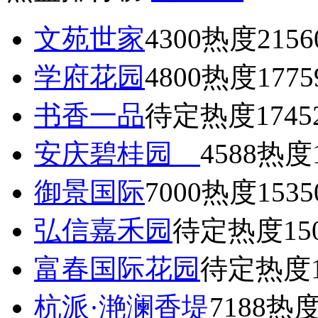
文苑世家
4300
热度2156
学府花园
4800
热度1775
书香一品
待定
热度1745
安庆碧桂园
4588
热度1
御景国际
7000
热度1535
弘信嘉禾园
待定
热度15
富春国际花园
待定
热度1
杭派·滟澜香堤
7188
热度