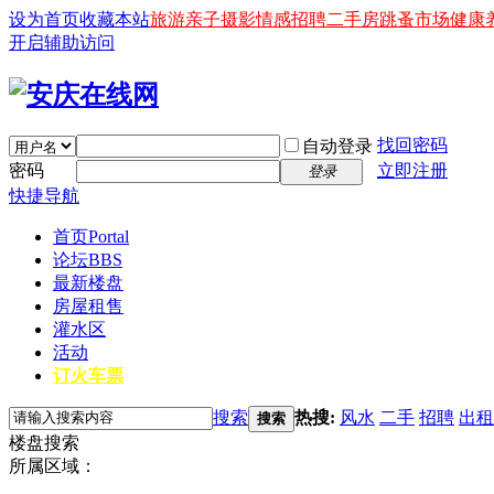
设为首页
收藏本站
旅游
亲子
摄影
情感
招聘
二手房
跳蚤市场
健康
开启辅助访问
找回密码
自动登录
密码
立即注册
登录
快捷导航
首页
Portal
论坛
BBS
最新楼盘
房屋租售
灌水区
活动
订火车票
搜索
热搜:
风水
二手
招聘
出租
搜索
楼盘搜索
所属区域：