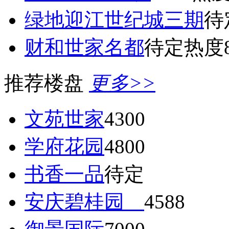
绿地迎江世纪城三期
待
财和世家名都
待定
热度8
推荐楼盘
更多>>
文苑世家
4300
学府花园
4800
书香一品
待定
安庆碧桂园
4588