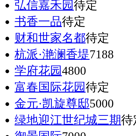
弘信嘉禾园
待定
书香一品
待定
财和世家名都
待定
杭派·滟澜香堤
7188
学府花园
4800
富春国际花园
待定
金元·凯旋尊邸
5000
绿地迎江世纪城三期
待