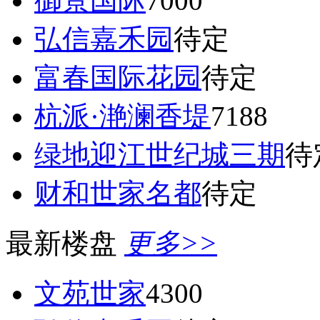
御景国际
7000
弘信嘉禾园
待定
富春国际花园
待定
杭派·滟澜香堤
7188
绿地迎江世纪城三期
待
财和世家名都
待定
最新楼盘
更多>>
文苑世家
4300