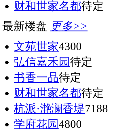
财和世家名都
待定
最新楼盘
更多>>
文苑世家
4300
弘信嘉禾园
待定
书香一品
待定
财和世家名都
待定
杭派·滟澜香堤
7188
学府花园
4800