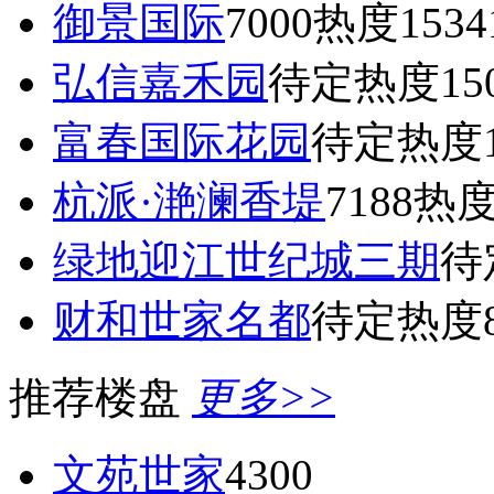
御景国际
7000
热度1534
弘信嘉禾园
待定
热度15
富春国际花园
待定
热度1
杭派·滟澜香堤
7188
热度
绿地迎江世纪城三期
待
财和世家名都
待定
热度8
推荐楼盘
更多>>
文苑世家
4300