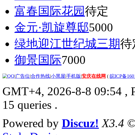
富春国际花园
待定
金元·凯旋尊邸
5000
绿地迎江世纪城三期
待
御景国际
7000
|
广告位
|
合作热线
|
小黑屋
|
手机版
|
安庆在线网
(
皖ICP备160
GMT+4, 2026-8-8 09:54
, 
15 queries .
Powered by
Discuz!
X3.4
©