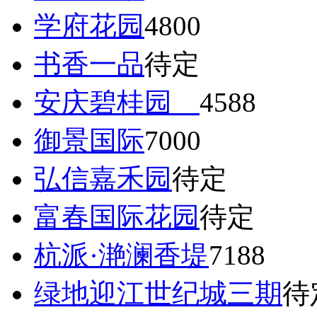
学府花园
4800
书香一品
待定
安庆碧桂园
4588
御景国际
7000
弘信嘉禾园
待定
富春国际花园
待定
杭派·滟澜香堤
7188
绿地迎江世纪城三期
待