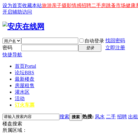
设为首页
收藏本站
旅游
亲子
摄影
情感
招聘
二手房
跳蚤市场
健康
开启辅助访问
找回密码
自动登录
密码
立即注册
登录
快捷导航
首页
Portal
论坛
BBS
最新楼盘
房屋租售
灌水区
活动
订火车票
搜索
热搜:
风水
二手
招聘
出租
搜索
楼盘搜索
所属区域：