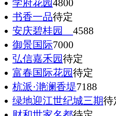
学府花园
4800
书香一品
待定
安庆碧桂园
4588
御景国际
7000
弘信嘉禾园
待定
富春国际花园
待定
杭派·滟澜香堤
7188
绿地迎江世纪城三期
待
财和世家名都
待定