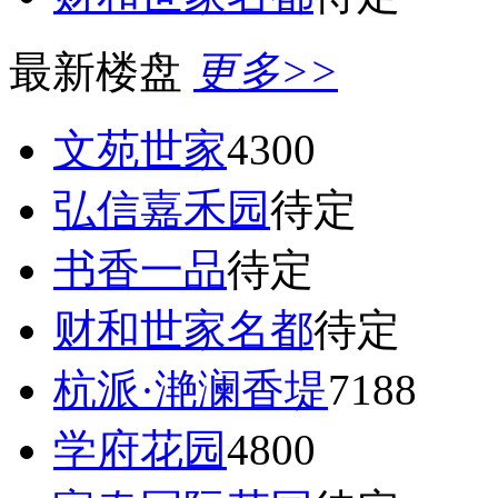
最新楼盘
更多>>
文苑世家
4300
弘信嘉禾园
待定
书香一品
待定
财和世家名都
待定
杭派·滟澜香堤
7188
学府花园
4800