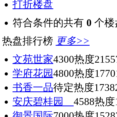
打折楼盘
符合条件的共有
0
个楼
热盘排行榜
更多>>
文苑世家
4300
热度2155
学府花园
4800
热度1770
书香一品
待定
热度1738
安庆碧桂园
4588
热度1
御景国际
7000
热度1528