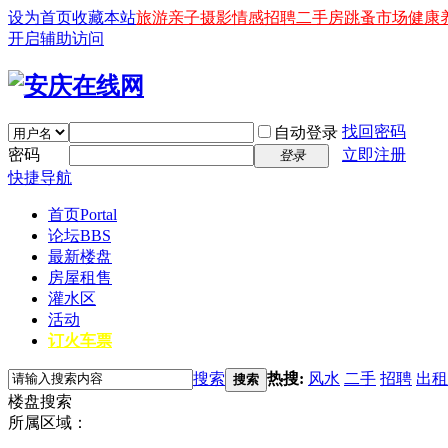
设为首页
收藏本站
旅游
亲子
摄影
情感
招聘
二手房
跳蚤市场
健康
开启辅助访问
找回密码
自动登录
密码
立即注册
登录
快捷导航
首页
Portal
论坛
BBS
最新楼盘
房屋租售
灌水区
活动
订火车票
搜索
热搜:
风水
二手
招聘
出租
搜索
楼盘搜索
所属区域：