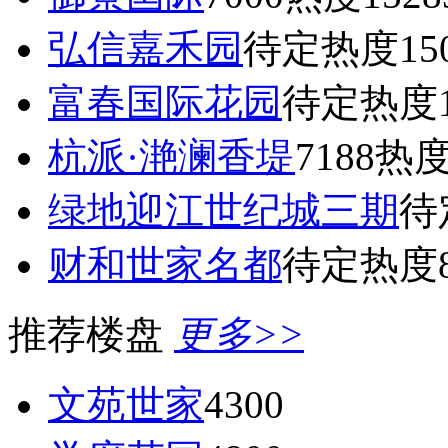
弘信嘉禾园
待定
热度15
富春国际花园
待定
热度1
杭派·滟澜香堤
7188
热度
绿地迎江世纪城三期
待
财和世家名都
待定
热度8
推荐楼盘
更多>>
文苑世家
4300