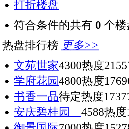
打折楼盘
符合条件的共有
0
个楼
热盘排行榜
更多>>
文苑世家
4300
热度2155
学府花园
4800
热度1769
书香一品
待定
热度1737
安庆碧桂园
4588
热度1
御景国际
7000
热度1527