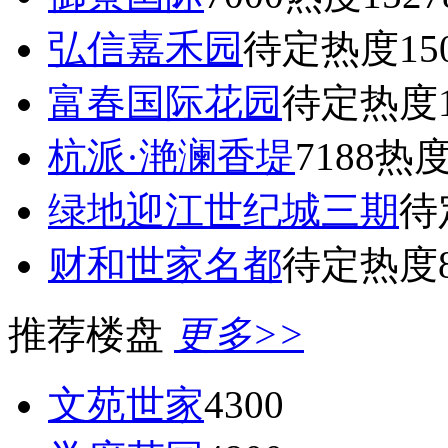
弘信嘉禾园
待定
热度15
富春国际花园
待定
热度1
杭派·滟澜香堤
7188
热度
绿地迎江世纪城三期
待
财和世家名都
待定
热度8
推荐楼盘
更多>>
文苑世家
4300