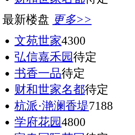
最新楼盘
更多>>
文苑世家
4300
弘信嘉禾园
待定
书香一品
待定
财和世家名都
待定
杭派·滟澜香堤
7188
学府花园
4800