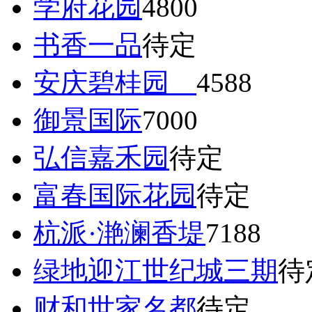
学府花园
4800
书香一品
待定
安庆碧桂园
4588
御景国际
7000
弘信嘉禾园
待定
富春国际花园
待定
杭派·滟澜香堤
7188
绿地迎江世纪城三期
待
财和世家名都
待定