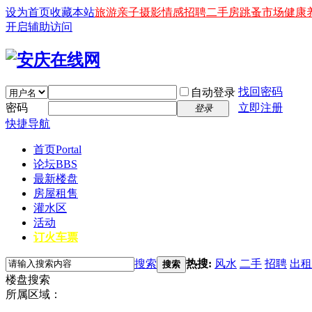
设为首页
收藏本站
旅游
亲子
摄影
情感
招聘
二手房
跳蚤市场
健康
开启辅助访问
找回密码
自动登录
密码
立即注册
登录
快捷导航
首页
Portal
论坛
BBS
最新楼盘
房屋租售
灌水区
活动
订火车票
搜索
热搜:
风水
二手
招聘
出租
搜索
楼盘搜索
所属区域：