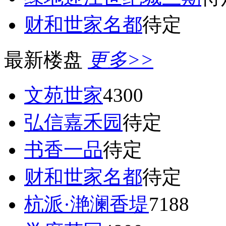
财和世家名都
待定
最新楼盘
更多>>
文苑世家
4300
弘信嘉禾园
待定
书香一品
待定
财和世家名都
待定
杭派·滟澜香堤
7188