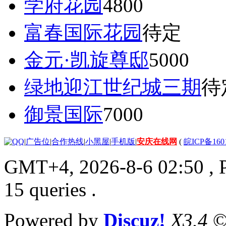
学府花园
4800
富春国际花园
待定
金元·凯旋尊邸
5000
绿地迎江世纪城三期
待
御景国际
7000
|
广告位
|
合作热线
|
小黑屋
|
手机版
|
安庆在线网
(
皖ICP备160
GMT+4, 2026-8-6 02:50
, 
15 queries .
Powered by
Discuz!
X3.4
©