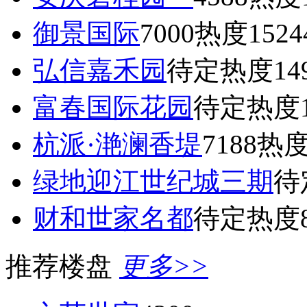
御景国际
7000
热度1524
弘信嘉禾园
待定
热度14
富春国际花园
待定
热度1
杭派·滟澜香堤
7188
热度
绿地迎江世纪城三期
待
财和世家名都
待定
热度8
推荐楼盘
更多>>