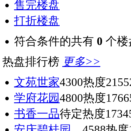
售完楼盘
打折楼盘
符合条件的共有
0
个楼
热盘排行榜
更多>>
文苑世家
4300
热度2155
学府花园
4800
热度1766
书香一品
待定
热度1734
安庆碧桂园
4588
热度1