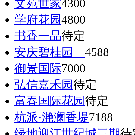
文苑世家
4300
学府花园
4800
书香一品
待定
安庆碧桂园
4588
御景国际
7000
弘信嘉禾园
待定
富春国际花园
待定
杭派·滟澜香堤
7188
绿地迎江世纪城三期
待