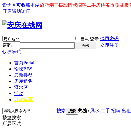
设为首页
收藏本站
旅游
亲子
摄影
情感
招聘
二手房
跳蚤市场
健康
开启辅助访问
找回密码
自动登录
密码
立即注册
登录
快捷导航
首页
Portal
论坛
BBS
最新楼盘
房屋租售
灌水区
活动
订火车票
搜索
热搜:
风水
二手
招聘
出租
搜索
楼盘搜索
所属区域：