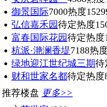
御景国际
7000
热度1529
弘信嘉禾园
待定
热度15
富春国际花园
待定
热度1
杭派·滟澜香堤
7188
热度
绿地迎江世纪城三期
待
财和世家名都
待定
热度8
推荐楼盘
更多>>