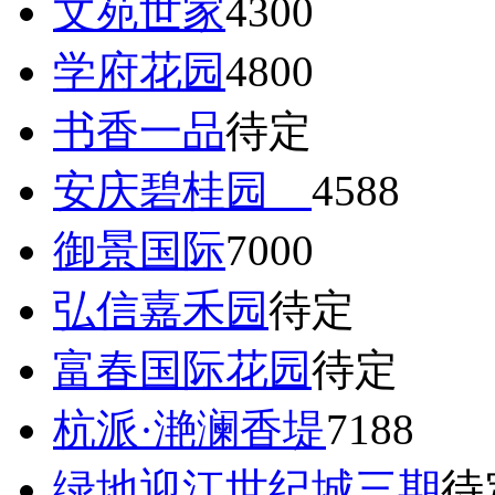
文苑世家
4300
学府花园
4800
书香一品
待定
安庆碧桂园
4588
御景国际
7000
弘信嘉禾园
待定
富春国际花园
待定
杭派·滟澜香堤
7188
绿地迎江世纪城三期
待