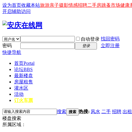
设为首页
收藏本站
旅游
亲子
摄影
情感
招聘
二手房
跳蚤市场
健康
开启辅助访问
找回密码
自动登录
密码
立即注册
登录
快捷导航
首页
Portal
论坛
BBS
最新楼盘
房屋租售
灌水区
活动
订火车票
搜索
热搜:
风水
二手
招聘
出租
搜索
楼盘搜索
所属区域：