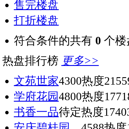
售完楼盘
打折楼盘
符合条件的共有
0
个楼
热盘排行榜
更多>>
文苑世家
4300
热度2155
学府花园
4800
热度1771
书香一品
待定
热度1740
安庆碧桂园
4588
热度1