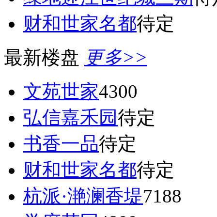
财和世家名都
待定
最新楼盘
更多>>
文苑世家
4300
弘信嘉禾园
待定
书香一品
待定
财和世家名都
待定
杭派·滟澜香堤
7188