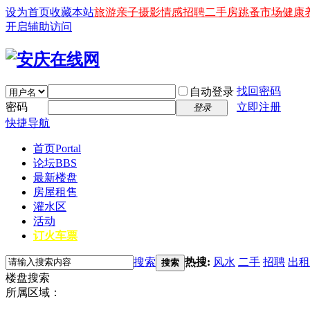
设为首页
收藏本站
旅游
亲子
摄影
情感
招聘
二手房
跳蚤市场
健康
开启辅助访问
找回密码
自动登录
密码
立即注册
登录
快捷导航
首页
Portal
论坛
BBS
最新楼盘
房屋租售
灌水区
活动
订火车票
搜索
热搜:
风水
二手
招聘
出租
搜索
楼盘搜索
所属区域：