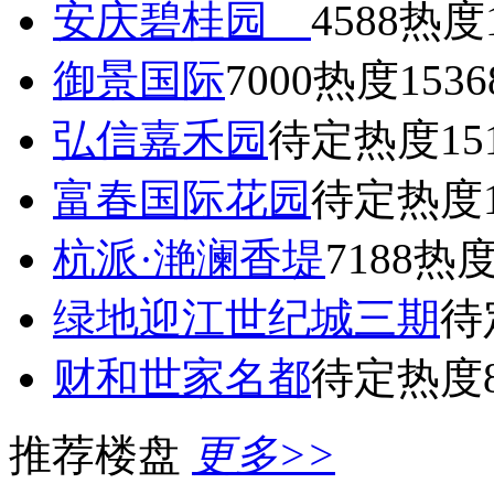
安庆碧桂园
4588
热度1
御景国际
7000
热度1536
弘信嘉禾园
待定
热度15
富春国际花园
待定
热度1
杭派·滟澜香堤
7188
热度
绿地迎江世纪城三期
待
财和世家名都
待定
热度8
推荐楼盘
更多>>