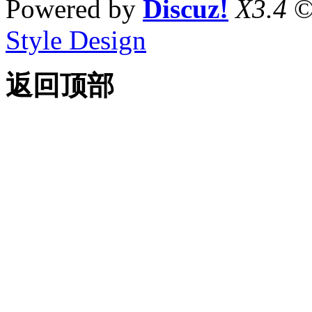
Powered by
Discuz!
X3.4
©
Style Design
返回顶部