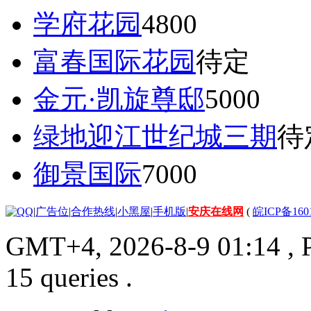
学府花园
4800
富春国际花园
待定
金元·凯旋尊邸
5000
绿地迎江世纪城三期
待
御景国际
7000
|
广告位
|
合作热线
|
小黑屋
|
手机版
|
安庆在线网
(
皖ICP备160
GMT+4, 2026-8-9 01:14
, 
15 queries .