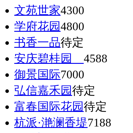
文苑世家
4300
学府花园
4800
书香一品
待定
安庆碧桂园
4588
御景国际
7000
弘信嘉禾园
待定
富春国际花园
待定
杭派·滟澜香堤
7188