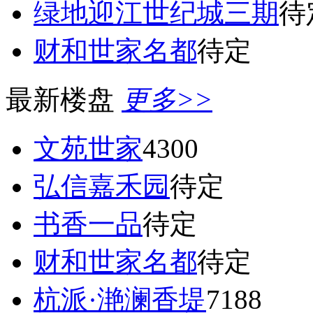
绿地迎江世纪城三期
待
财和世家名都
待定
最新楼盘
更多>>
文苑世家
4300
弘信嘉禾园
待定
书香一品
待定
财和世家名都
待定
杭派·滟澜香堤
7188