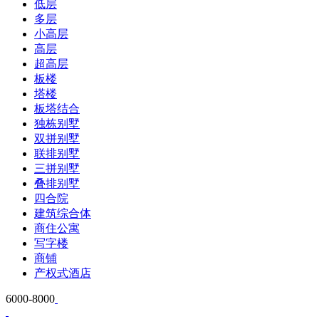
低层
多层
小高层
高层
超高层
板楼
塔楼
板塔结合
独栋别墅
双拼别墅
联排别墅
三拼别墅
叠排别墅
四合院
建筑综合体
商住公寓
写字楼
商铺
产权式酒店
6000-8000