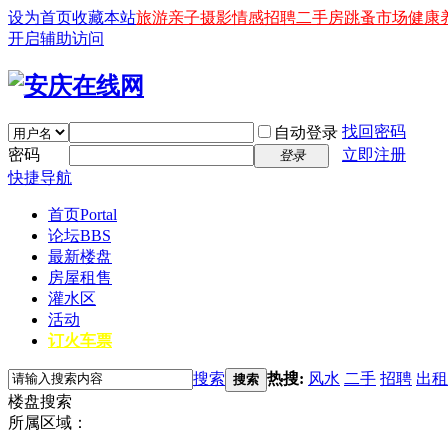
设为首页
收藏本站
旅游
亲子
摄影
情感
招聘
二手房
跳蚤市场
健康
开启辅助访问
找回密码
自动登录
密码
立即注册
登录
快捷导航
首页
Portal
论坛
BBS
最新楼盘
房屋租售
灌水区
活动
订火车票
搜索
热搜:
风水
二手
招聘
出租
搜索
楼盘搜索
所属区域：