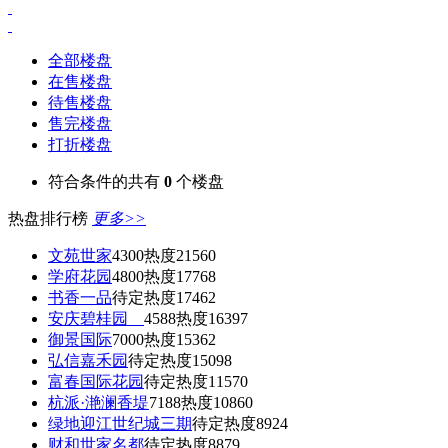
全部楼盘
在售楼盘
待售楼盘
售完楼盘
打折楼盘
符合条件的共有
0
个楼盘
热盘排行榜
更多>>
文苑世家
4300
热度21560
学府花园
4800
热度17768
书香一品
待定
热度17462
安庆碧桂园
4588
热度16397
御景国际
7000
热度15362
弘信嘉禾园
待定
热度15098
富春国际花园
待定
热度11570
杭派·滟澜香堤
7188
热度10860
绿地迎江世纪城三期
待定
热度8924
财和世家名都
待定
热度8879