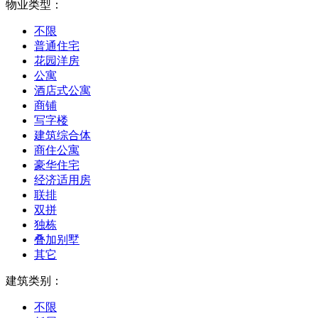
物业类型：
不限
普通住宅
花园洋房
公寓
酒店式公寓
商铺
写字楼
建筑综合体
商住公寓
豪华住宅
经济适用房
联排
双拼
独栋
叠加别墅
其它
建筑类别：
不限