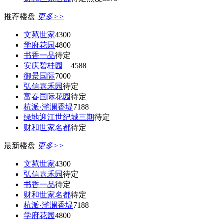
推荐楼盘
更多>>
文苑世家
4300
学府花园
4800
书香一品
待定
安庆碧桂园
4588
御景国际
7000
弘信嘉禾园
待定
富春国际花园
待定
杭派·滟澜香堤
7188
绿地迎江世纪城三期
待定
财和世家名都
待定
最新楼盘
更多>>
文苑世家
4300
弘信嘉禾园
待定
书香一品
待定
财和世家名都
待定
杭派·滟澜香堤
7188
学府花园
4800