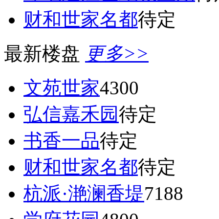
财和世家名都
待定
最新楼盘
更多>>
文苑世家
4300
弘信嘉禾园
待定
书香一品
待定
财和世家名都
待定
杭派·滟澜香堤
7188