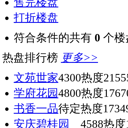
售完楼盘
打折楼盘
符合条件的共有
0
个楼
热盘排行榜
更多>>
文苑世家
4300
热度2155
学府花园
4800
热度1767
书香一品
待定
热度1734
安庆碧桂园
4588
热度1