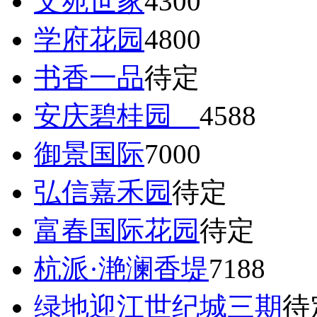
文苑世家
4300
学府花园
4800
书香一品
待定
安庆碧桂园
4588
御景国际
7000
弘信嘉禾园
待定
富春国际花园
待定
杭派·滟澜香堤
7188
绿地迎江世纪城三期
待