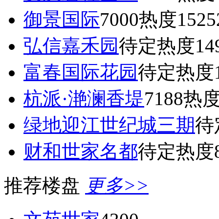
御景国际
7000
热度1525
弘信嘉禾园
待定
热度14
富春国际花园
待定
热度1
杭派·滟澜香堤
7188
热度
绿地迎江世纪城三期
待
财和世家名都
待定
热度8
推荐楼盘
更多>>