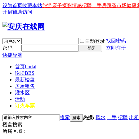
设为首页
收藏本站
旅游
亲子
摄影
情感
招聘
二手房
跳蚤市场
健康
开启辅助访问
找回密码
自动登录
密码
立即注册
登录
快捷导航
首页
Portal
论坛
BBS
最新楼盘
房屋租售
灌水区
活动
订火车票
搜索
热搜:
风水
二手
招聘
出租
搜索
楼盘搜索
所属区域：