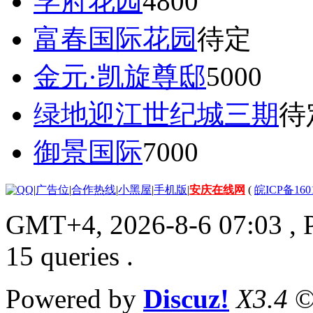
学府花园
4800
富春国际花园
待定
金元·凯旋尊邸
5000
绿地迎江世纪城三期
待
御景国际
7000
|
广告位
|
合作热线
|
小黑屋
|
手机版
|
安庆在线网
(
皖ICP备160
GMT+4, 2026-8-6 07:03
, 
15 queries .
Powered by
Discuz!
X3.4
©