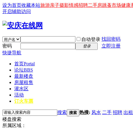
设为首页
收藏本站
旅游
亲子
摄影
情感
招聘
二手房
跳蚤市场
健康
开启辅助访问
找回密码
自动登录
密码
立即注册
登录
快捷导航
首页
Portal
论坛
BBS
最新楼盘
房屋租售
灌水区
活动
订火车票
搜索
热搜:
风水
二手
招聘
出租
搜索
楼盘搜索
所属区域：