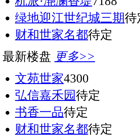
杭派·滟澜香堤
7188
绿地迎江世纪城三期
待
财和世家名都
待定
最新楼盘
更多>>
文苑世家
4300
弘信嘉禾园
待定
书香一品
待定
财和世家名都
待定