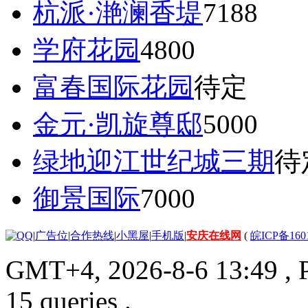
杭派·滟澜香堤
7188
学府花园
4800
富春国际花园
待定
金元·凯旋尊邸
5000
绿地迎江世纪城三期
待
御景国际
7000
|
广告位
|
合作热线
|
小黑屋
|
手机版
|
安庆在线网
(
皖ICP备160
GMT+4, 2026-8-6 13:49
, 
15 queries .