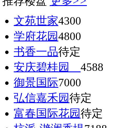
推荐楼盘
更多>>
文苑世家
4300
学府花园
4800
书香一品
待定
安庆碧桂园
4588
御景国际
7000
弘信嘉禾园
待定
富春国际花园
待定