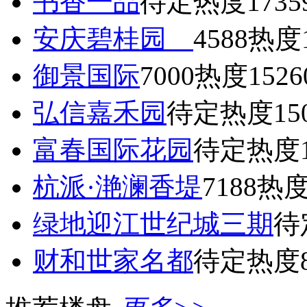
书香一品
待定
热度1735
安庆碧桂园
4588
热度1
御景国际
7000
热度1526
弘信嘉禾园
待定
热度15
富春国际花园
待定
热度1
杭派·滟澜香堤
7188
热度
绿地迎江世纪城三期
待
财和世家名都
待定
热度8