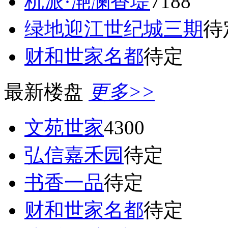
杭派·滟澜香堤
7188
绿地迎江世纪城三期
待
财和世家名都
待定
最新楼盘
更多>>
文苑世家
4300
弘信嘉禾园
待定
书香一品
待定
财和世家名都
待定