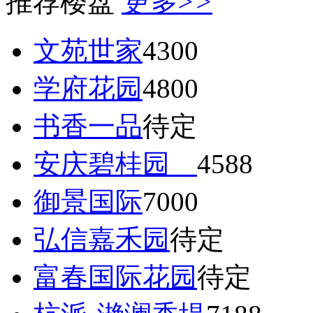
推荐楼盘
更多>>
文苑世家
4300
学府花园
4800
书香一品
待定
安庆碧桂园
4588
御景国际
7000
弘信嘉禾园
待定
富春国际花园
待定