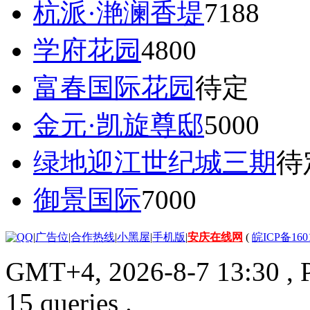
杭派·滟澜香堤
7188
学府花园
4800
富春国际花园
待定
金元·凯旋尊邸
5000
绿地迎江世纪城三期
待
御景国际
7000
|
广告位
|
合作热线
|
小黑屋
|
手机版
|
安庆在线网
(
皖ICP备160
GMT+4, 2026-8-7 13:30
, 
15 queries .