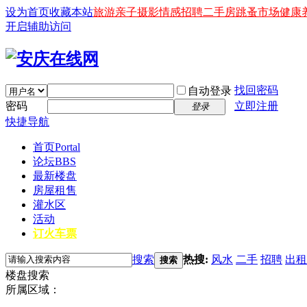
设为首页
收藏本站
旅游
亲子
摄影
情感
招聘
二手房
跳蚤市场
健康
开启辅助访问
找回密码
自动登录
密码
立即注册
登录
快捷导航
首页
Portal
论坛
BBS
最新楼盘
房屋租售
灌水区
活动
订火车票
搜索
热搜:
风水
二手
招聘
出租
搜索
楼盘搜索
所属区域：