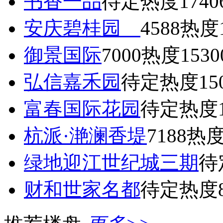
书香一品
待定
热度1740
安庆碧桂园
4588
热度1
御景国际
7000
热度1530
弘信嘉禾园
待定
热度15
富春国际花园
待定
热度1
杭派·滟澜香堤
7188
热度
绿地迎江世纪城三期
待
财和世家名都
待定
热度8