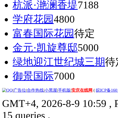
杭派·滟澜香堤
7188
学府花园
4800
富春国际花园
待定
金元·凯旋尊邸
5000
绿地迎江世纪城三期
待
御景国际
7000
|
广告位
|
合作热线
|
小黑屋
|
手机版
|
安庆在线网
(
皖ICP备160
GMT+4, 2026-8-9 10:59
, 
15 queries .