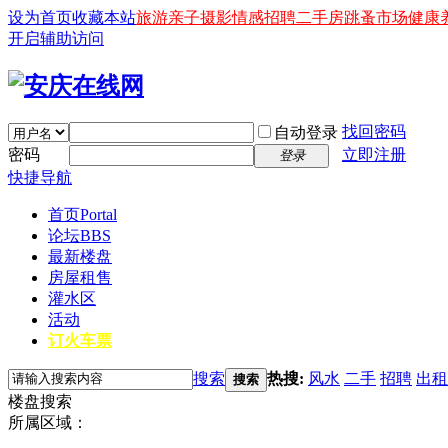
设为首页
收藏本站
旅游
亲子
摄影
情感
招聘
二手房
跳蚤市场
健康
开启辅助访问
找回密码
自动登录
密码
立即注册
登录
快捷导航
首页
Portal
论坛
BBS
最新楼盘
房屋租售
灌水区
活动
订火车票
搜索
热搜:
风水
二手
招聘
出租
搜索
楼盘搜索
所属区域：