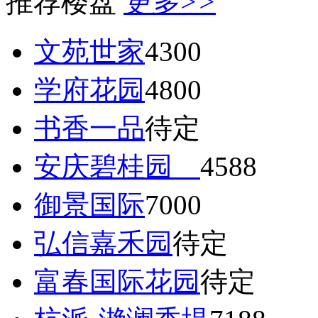
推荐楼盘
更多>>
文苑世家
4300
学府花园
4800
书香一品
待定
安庆碧桂园
4588
御景国际
7000
弘信嘉禾园
待定
富春国际花园
待定