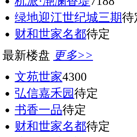
杭派·滟澜香堤
7188
绿地迎江世纪城三期
待
财和世家名都
待定
最新楼盘
更多>>
文苑世家
4300
弘信嘉禾园
待定
书香一品
待定
财和世家名都
待定