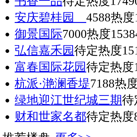
书香一品
待定
热度1749
安庆碧桂园
4588
热度1
御景国际
7000
热度1538
弘信嘉禾园
待定
热度15
富春国际花园
待定
热度1
杭派·滟澜香堤
7188
热度
绿地迎江世纪城三期
待
财和世家名都
待定
热度8