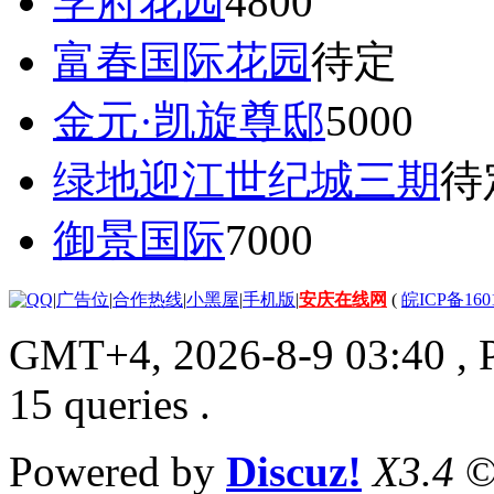
学府花园
4800
富春国际花园
待定
金元·凯旋尊邸
5000
绿地迎江世纪城三期
待
御景国际
7000
|
广告位
|
合作热线
|
小黑屋
|
手机版
|
安庆在线网
(
皖ICP备160
GMT+4, 2026-8-9 03:40
, 
15 queries .
Powered by
Discuz!
X3.4
©