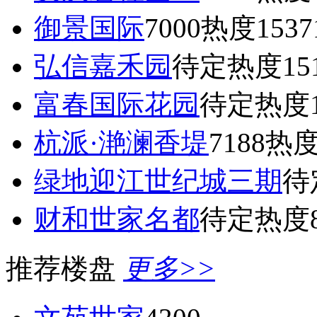
御景国际
7000
热度1537
弘信嘉禾园
待定
热度15
富春国际花园
待定
热度1
杭派·滟澜香堤
7188
热度
绿地迎江世纪城三期
待
财和世家名都
待定
热度8
推荐楼盘
更多>>