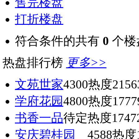
售完楼盘
打折楼盘
符合条件的共有
0
个楼
热盘排行榜
更多>>
文苑世家
4300
热度2156
学府花园
4800
热度1777
书香一品
待定
热度1747
安庆碧桂园
4588
热度1