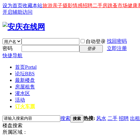
设为首页
收藏本站
旅游
亲子
摄影
情感
招聘
二手房
跳蚤市场
健康
开启辅助访问
找回密码
自动登录
密码
立即注册
登录
快捷导航
首页
Portal
论坛
BBS
最新楼盘
房屋租售
灌水区
活动
订火车票
搜索
热搜:
风水
二手
招聘
出租
搜索
楼盘搜索
所属区域：