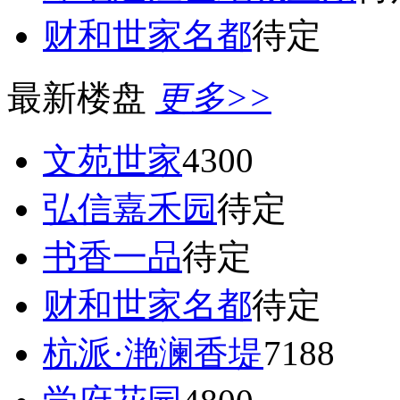
财和世家名都
待定
最新楼盘
更多>>
文苑世家
4300
弘信嘉禾园
待定
书香一品
待定
财和世家名都
待定
杭派·滟澜香堤
7188