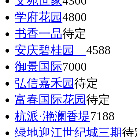
文苑世家
4300
学府花园
4800
书香一品
待定
安庆碧桂园
4588
御景国际
7000
弘信嘉禾园
待定
富春国际花园
待定
杭派·滟澜香堤
7188
绿地迎江世纪城三期
待