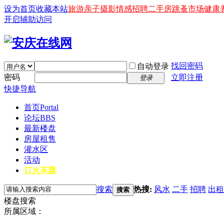
设为首页
收藏本站
旅游
亲子
摄影
情感
招聘
二手房
跳蚤市场
健康
开启辅助访问
找回密码
自动登录
密码
立即注册
登录
快捷导航
首页
Portal
论坛
BBS
最新楼盘
房屋租售
灌水区
活动
订火车票
搜索
热搜:
风水
二手
招聘
出租
搜索
楼盘搜索
所属区域：