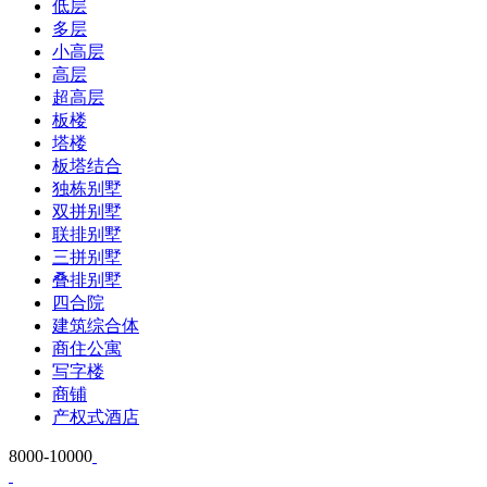
低层
多层
小高层
高层
超高层
板楼
塔楼
板塔结合
独栋别墅
双拼别墅
联排别墅
三拼别墅
叠排别墅
四合院
建筑综合体
商住公寓
写字楼
商铺
产权式酒店
8000-10000