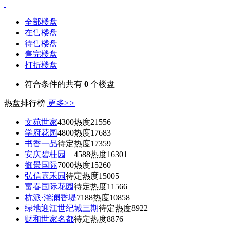
全部楼盘
在售楼盘
待售楼盘
售完楼盘
打折楼盘
符合条件的共有
0
个楼盘
热盘排行榜
更多>>
文苑世家
4300
热度21556
学府花园
4800
热度17683
书香一品
待定
热度17359
安庆碧桂园
4588
热度16301
御景国际
7000
热度15260
弘信嘉禾园
待定
热度15005
富春国际花园
待定
热度11566
杭派·滟澜香堤
7188
热度10858
绿地迎江世纪城三期
待定
热度8922
财和世家名都
待定
热度8876