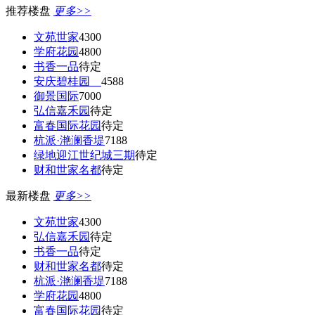
推荐楼盘
更多>>
文苑世家
4300
学府花园
4800
书香一品
待定
安庆碧桂园
4588
御景国际
7000
弘信嘉禾园
待定
富春国际花园
待定
杭派·滟澜香堤
7188
绿地迎江世纪城三期
待定
财和世家名都
待定
最新楼盘
更多>>
文苑世家
4300
弘信嘉禾园
待定
书香一品
待定
财和世家名都
待定
杭派·滟澜香堤
7188
学府花园
4800
富春国际花园
待定