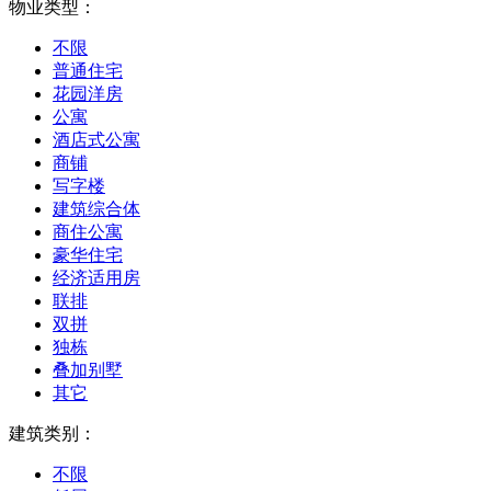
物业类型：
不限
普通住宅
花园洋房
公寓
酒店式公寓
商铺
写字楼
建筑综合体
商住公寓
豪华住宅
经济适用房
联排
双拼
独栋
叠加别墅
其它
建筑类别：
不限