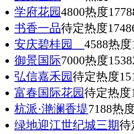
学府花园
4800
热度1778
书香一品
待定
热度1748
安庆碧桂园
4588
热度1
御景国际
7000
热度1538
弘信嘉禾园
待定
热度15
富春国际花园
待定
热度1
杭派·滟澜香堤
7188
热度
绿地迎江世纪城三期
待