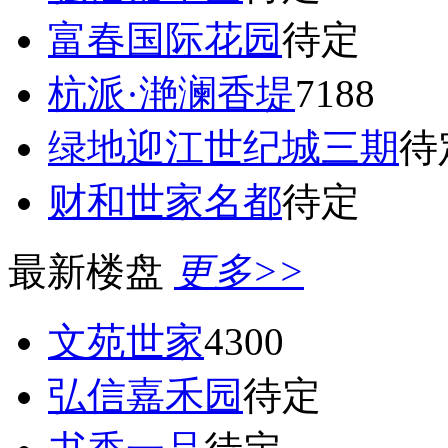
富春国际花园
待定
杭派·滟澜香堤
7188
绿地迎江世纪城三期
待
财和世家名都
待定
最新楼盘
更多>>
文苑世家
4300
弘信嘉禾园
待定