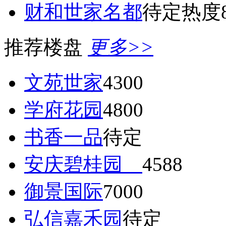
财和世家名都
待定
热度8
推荐楼盘
更多>>
文苑世家
4300
学府花园
4800
书香一品
待定
安庆碧桂园
4588
御景国际
7000
弘信嘉禾园
待定