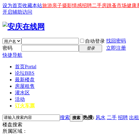
设为首页
收藏本站
旅游
亲子
摄影
情感
招聘
二手房
跳蚤市场
健康
开启辅助访问
找回密码
自动登录
密码
立即注册
登录
快捷导航
首页
Portal
论坛
BBS
最新楼盘
房屋租售
灌水区
活动
订火车票
搜索
热搜:
风水
二手
招聘
出租
搜索
楼盘搜索
所属区域：