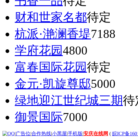
书香一品
待定
财和世家名都
待定
杭派·滟澜香堤
7188
学府花园
4800
富春国际花园
待定
金元·凯旋尊邸
5000
绿地迎江世纪城三期
待
御景国际
7000
|
广告位
|
合作热线
|
小黑屋
|
手机版
|
安庆在线网
(
皖ICP备160