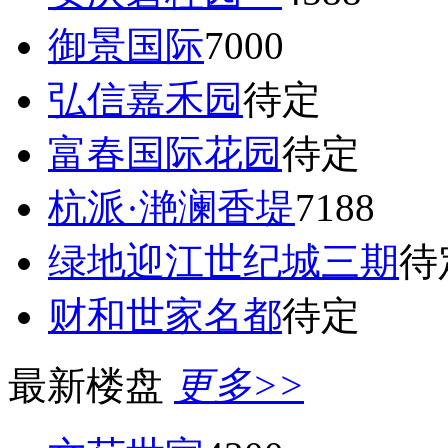
御景国际
7000
弘信嘉禾园
待定
富春国际花园
待定
杭派·滟澜香堤
7188
绿地迎江世纪城三期
待
财和世家名都
待定
最新楼盘
更多>>