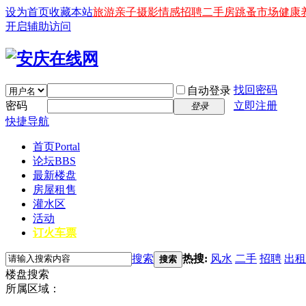
设为首页
收藏本站
旅游
亲子
摄影
情感
招聘
二手房
跳蚤市场
健康
开启辅助访问
找回密码
自动登录
密码
立即注册
登录
快捷导航
首页
Portal
论坛
BBS
最新楼盘
房屋租售
灌水区
活动
订火车票
搜索
热搜:
风水
二手
招聘
出租
搜索
楼盘搜索
所属区域：