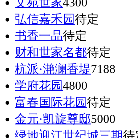
文苑世家
4300
弘信嘉禾园
待定
书香一品
待定
财和世家名都
待定
杭派·滟澜香堤
7188
学府花园
4800
富春国际花园
待定
金元·凯旋尊邸
5000
绿地迎江世纪城三期
待