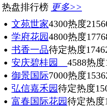
热盘排行榜
更多>>
文苑世家
4300
热度2156
学府花园
4800
热度1776
书香一品
待定
热度1746
安庆碧桂园
4588
热度1
御景国际
7000
热度1536
弘信嘉禾园
待定
热度15
富春国际花园
待定
热度1