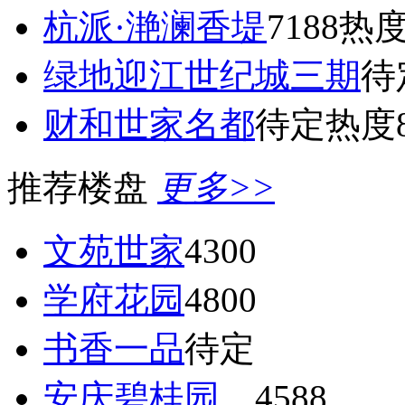
杭派·滟澜香堤
7188
热度
绿地迎江世纪城三期
待
财和世家名都
待定
热度8
推荐楼盘
更多>>
文苑世家
4300
学府花园
4800
书香一品
待定
安庆碧桂园
4588