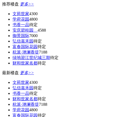
推荐楼盘
更多>>
文苑世家
4300
学府花园
4800
书香一品
待定
安庆碧桂园
4588
御景国际
7000
弘信嘉禾园
待定
富春国际花园
待定
杭派·滟澜香堤
7188
绿地迎江世纪城三期
待定
财和世家名都
待定
最新楼盘
更多>>
文苑世家
4300
弘信嘉禾园
待定
书香一品
待定
财和世家名都
待定
杭派·滟澜香堤
7188
学府花园
4800
富春国际花园
待定