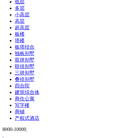
低层
多层
小高层
高层
超高层
板楼
塔楼
板塔结合
独栋别墅
双拼别墅
联排别墅
三拼别墅
叠排别墅
四合院
建筑综合体
商住公寓
写字楼
商铺
产权式酒店
8000-10000