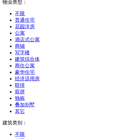
物业类型：
不限
普通住宅
花园洋房
公寓
酒店式公寓
商铺
写字楼
建筑综合体
商住公寓
豪华住宅
经济适用房
联排
双拼
独栋
叠加别墅
其它
建筑类别：
不限