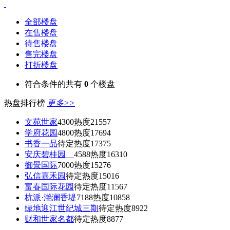
全部楼盘
在售楼盘
待售楼盘
售完楼盘
打折楼盘
符合条件的共有
0
个楼盘
热盘排行榜
更多>>
文苑世家
4300
热度21557
学府花园
4800
热度17694
书香一品
待定
热度17375
安庆碧桂园
4588
热度16310
御景国际
7000
热度15276
弘信嘉禾园
待定
热度15016
富春国际花园
待定
热度11567
杭派·滟澜香堤
7188
热度10858
绿地迎江世纪城三期
待定
热度8922
财和世家名都
待定
热度8877