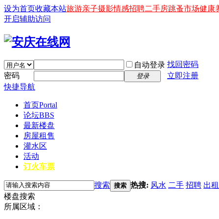
设为首页
收藏本站
旅游
亲子
摄影
情感
招聘
二手房
跳蚤市场
健康
开启辅助访问
找回密码
自动登录
密码
立即注册
登录
快捷导航
首页
Portal
论坛
BBS
最新楼盘
房屋租售
灌水区
活动
订火车票
搜索
热搜:
风水
二手
招聘
出租
搜索
楼盘搜索
所属区域：