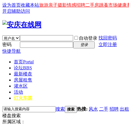
设为首页
收藏本站
旅游
亲子
摄影
情感
招聘
二手房
跳蚤市场
健康
开启辅助访问
找回密码
自动登录
密码
立即注册
登录
快捷导航
首页
Portal
论坛
BBS
最新楼盘
房屋租售
灌水区
活动
订火车票
搜索
热搜:
风水
二手
招聘
出租
搜索
楼盘搜索
所属区域：