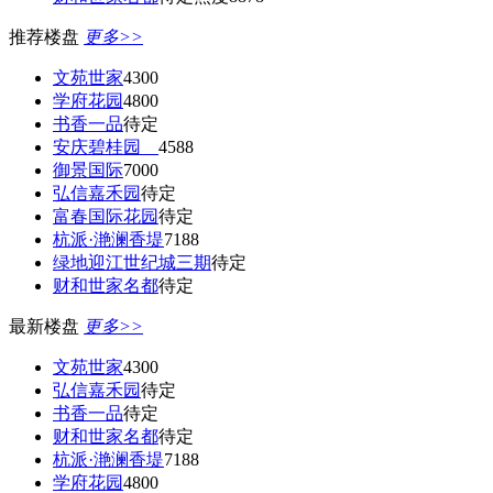
推荐楼盘
更多>>
文苑世家
4300
学府花园
4800
书香一品
待定
安庆碧桂园
4588
御景国际
7000
弘信嘉禾园
待定
富春国际花园
待定
杭派·滟澜香堤
7188
绿地迎江世纪城三期
待定
财和世家名都
待定
最新楼盘
更多>>
文苑世家
4300
弘信嘉禾园
待定
书香一品
待定
财和世家名都
待定
杭派·滟澜香堤
7188
学府花园
4800