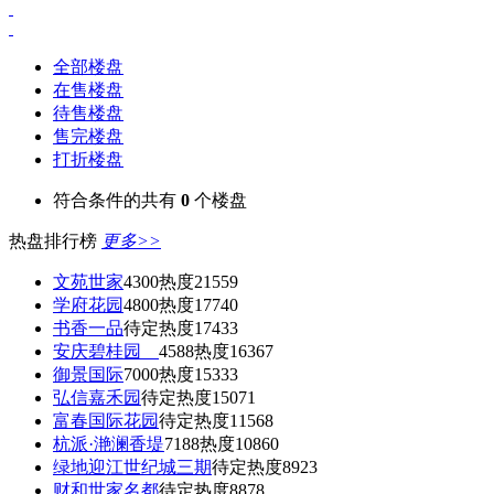
全部楼盘
在售楼盘
待售楼盘
售完楼盘
打折楼盘
符合条件的共有
0
个楼盘
热盘排行榜
更多>>
文苑世家
4300
热度21559
学府花园
4800
热度17740
书香一品
待定
热度17433
安庆碧桂园
4588
热度16367
御景国际
7000
热度15333
弘信嘉禾园
待定
热度15071
富春国际花园
待定
热度11568
杭派·滟澜香堤
7188
热度10860
绿地迎江世纪城三期
待定
热度8923
财和世家名都
待定
热度8878