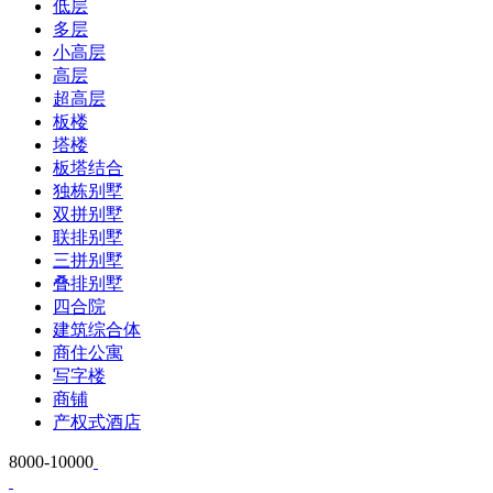
低层
多层
小高层
高层
超高层
板楼
塔楼
板塔结合
独栋别墅
双拼别墅
联排别墅
三拼别墅
叠排别墅
四合院
建筑综合体
商住公寓
写字楼
商铺
产权式酒店
8000-10000