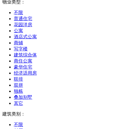
物业类型：
不限
普通住宅
花园洋房
公寓
酒店式公寓
商铺
写字楼
建筑综合体
商住公寓
豪华住宅
经济适用房
联排
双拼
独栋
叠加别墅
其它
建筑类别：
不限