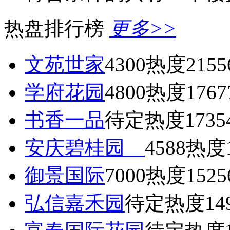
热盘排行榜
更多>>
文苑世家
4300
热度2155
学府花园
4800
热度1767
书香一品
待定
热度1735
安庆碧桂园
4588
热度1
御景国际
7000
热度1525
弘信嘉禾园
待定
热度14