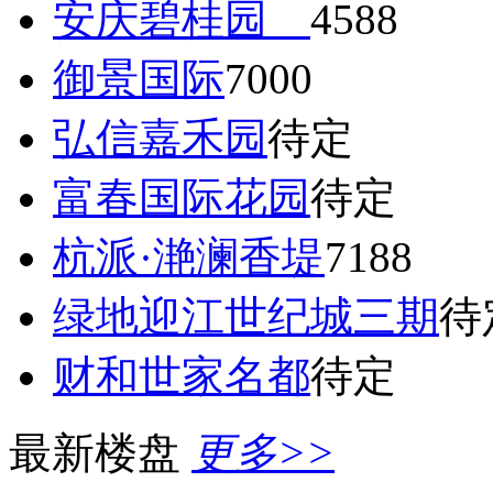
安庆碧桂园
4588
御景国际
7000
弘信嘉禾园
待定
富春国际花园
待定
杭派·滟澜香堤
7188
绿地迎江世纪城三期
待
财和世家名都
待定
最新楼盘
更多>>