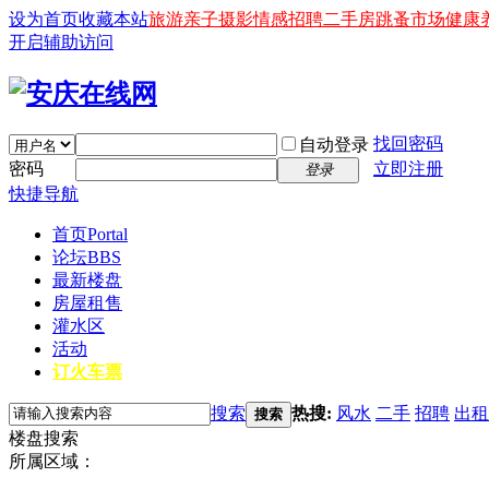
设为首页
收藏本站
旅游
亲子
摄影
情感
招聘
二手房
跳蚤市场
健康
开启辅助访问
找回密码
自动登录
密码
立即注册
登录
快捷导航
首页
Portal
论坛
BBS
最新楼盘
房屋租售
灌水区
活动
订火车票
搜索
热搜:
风水
二手
招聘
出租
搜索
楼盘搜索
所属区域：