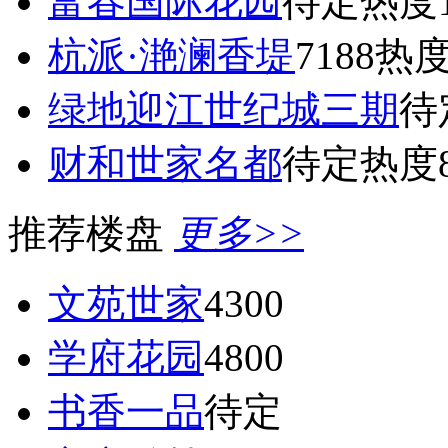
富春国际花园
待定
热度1
杭派·滟澜香堤
7188
热度
绿地迎江世纪城三期
待
财和世家名都
待定
热度8
推荐楼盘
更多>>
文苑世家
4300
学府花园
4800
书香一品
待定