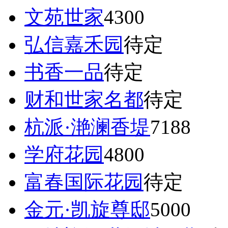
文苑世家
4300
弘信嘉禾园
待定
书香一品
待定
财和世家名都
待定
杭派·滟澜香堤
7188
学府花园
4800
富春国际花园
待定
金元·凯旋尊邸
5000