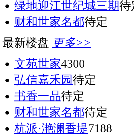
绿地迎江世纪城三期
待
财和世家名都
待定
最新楼盘
更多>>
文苑世家
4300
弘信嘉禾园
待定
书香一品
待定
财和世家名都
待定
杭派·滟澜香堤
7188