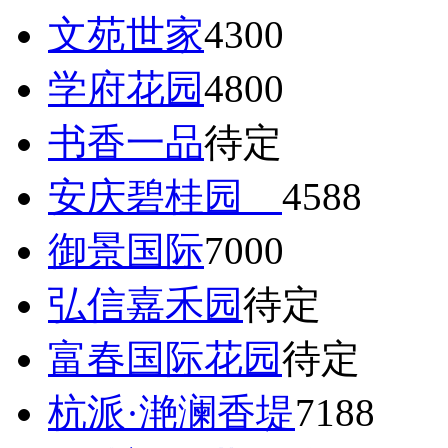
文苑世家
4300
学府花园
4800
书香一品
待定
安庆碧桂园
4588
御景国际
7000
弘信嘉禾园
待定
富春国际花园
待定
杭派·滟澜香堤
7188