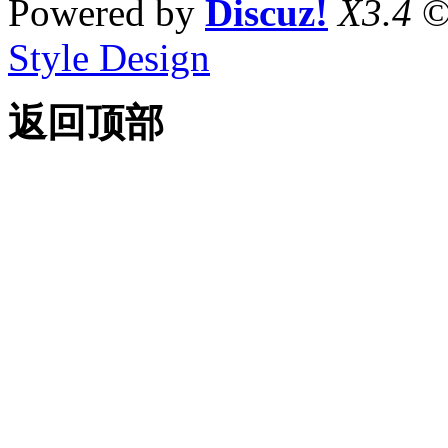
Powered by
Discuz!
X3.4
©
Style Design
返回顶部