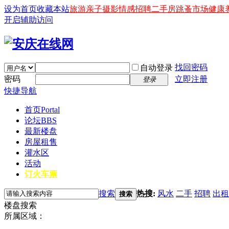
设为首页
收藏本站
旅游
亲子
摄影
情感
招聘
二手房
跳蚤市场
健康
开启辅助访问
找回密码
自动登录
密码
立即注册
登录
快捷导航
首页
Portal
论坛
BBS
最新楼盘
房屋租售
灌水区
活动
订火车票
搜索
热搜:
风水
二手
招聘
出租
搜索
楼盘搜索
所属区域：