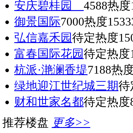
安庆碧桂园
4588
热度1
御景国际
7000
热度1533
弘信嘉禾园
待定
热度15
富春国际花园
待定
热度1
杭派·滟澜香堤
7188
热度
绿地迎江世纪城三期
待
财和世家名都
待定
热度8
推荐楼盘
更多>>