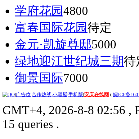
学府花园
4800
富春国际花园
待定
金元·凯旋尊邸
5000
绿地迎江世纪城三期
待
御景国际
7000
|
广告位
|
合作热线
|
小黑屋
|
手机版
|
安庆在线网
(
皖ICP备160
GMT+4, 2026-8-8 02:56
, 
15 queries .