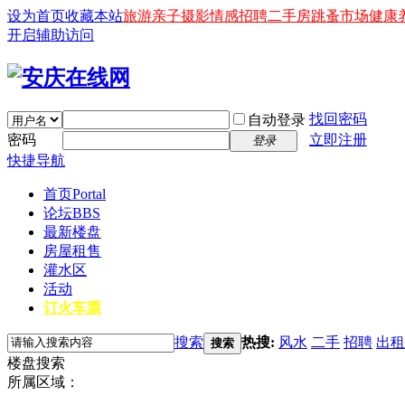
设为首页
收藏本站
旅游
亲子
摄影
情感
招聘
二手房
跳蚤市场
健康
开启辅助访问
找回密码
自动登录
密码
立即注册
登录
快捷导航
首页
Portal
论坛
BBS
最新楼盘
房屋租售
灌水区
活动
订火车票
搜索
热搜:
风水
二手
招聘
出租
搜索
楼盘搜索
所属区域：