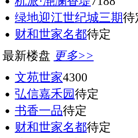
杭派·滟澜香堤
7188
绿地迎江世纪城三期
待
财和世家名都
待定
最新楼盘
更多>>
文苑世家
4300
弘信嘉禾园
待定
书香一品
待定
财和世家名都
待定