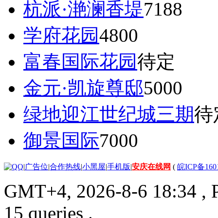
杭派·滟澜香堤
7188
学府花园
4800
富春国际花园
待定
金元·凯旋尊邸
5000
绿地迎江世纪城三期
待
御景国际
7000
|
广告位
|
合作热线
|
小黑屋
|
手机版
|
安庆在线网
(
皖ICP备160
GMT+4, 2026-8-6 18:34
, 
15 queries .