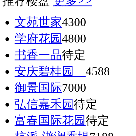
推荐楼盘
更多>>
文苑世家
4300
学府花园
4800
书香一品
待定
安庆碧桂园
4588
御景国际
7000
弘信嘉禾园
待定
富春国际花园
待定