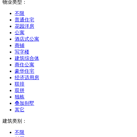
物业类型：
不限
普通住宅
花园洋房
公寓
酒店式公寓
商铺
写字楼
建筑综合体
商住公寓
豪华住宅
经济适用房
联排
双拼
独栋
叠加别墅
其它
建筑类别：
不限