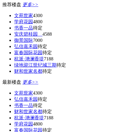
推荐楼盘
更多>>
文苑世家
4300
学府花园
4800
书香一品
待定
安庆碧桂园
4588
御景国际
7000
弘信嘉禾园
待定
富春国际花园
待定
杭派·滟澜香堤
7188
绿地迎江世纪城三期
待定
财和世家名都
待定
最新楼盘
更多>>
文苑世家
4300
弘信嘉禾园
待定
书香一品
待定
财和世家名都
待定
杭派·滟澜香堤
7188
学府花园
4800
富春国际花园
待定