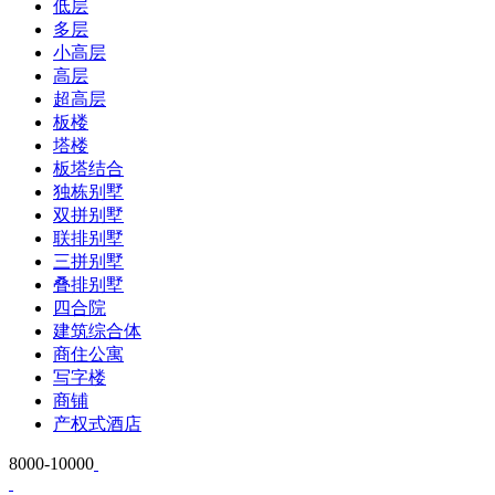
低层
多层
小高层
高层
超高层
板楼
塔楼
板塔结合
独栋别墅
双拼别墅
联排别墅
三拼别墅
叠排别墅
四合院
建筑综合体
商住公寓
写字楼
商铺
产权式酒店
8000-10000