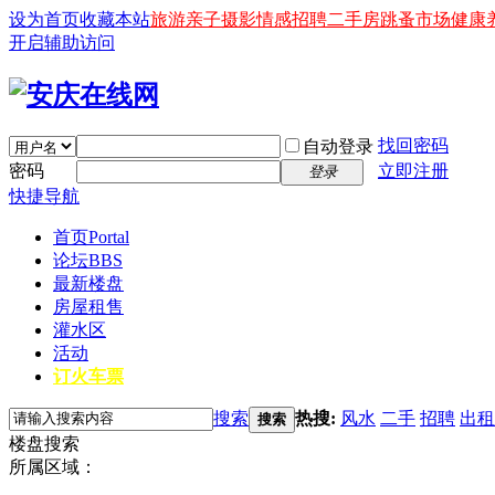
设为首页
收藏本站
旅游
亲子
摄影
情感
招聘
二手房
跳蚤市场
健康
开启辅助访问
找回密码
自动登录
密码
立即注册
登录
快捷导航
首页
Portal
论坛
BBS
最新楼盘
房屋租售
灌水区
活动
订火车票
搜索
热搜:
风水
二手
招聘
出租
搜索
楼盘搜索
所属区域：