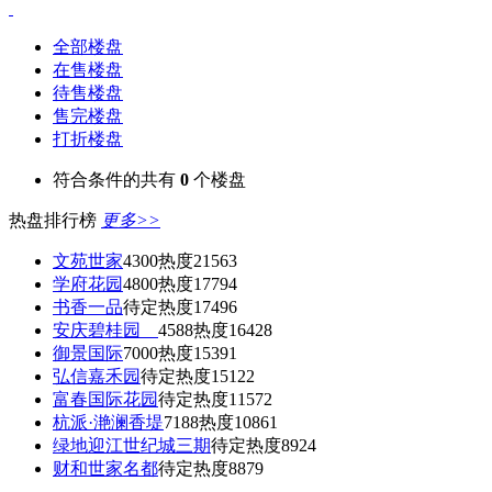
全部楼盘
在售楼盘
待售楼盘
售完楼盘
打折楼盘
符合条件的共有
0
个楼盘
热盘排行榜
更多>>
文苑世家
4300
热度21563
学府花园
4800
热度17794
书香一品
待定
热度17496
安庆碧桂园
4588
热度16428
御景国际
7000
热度15391
弘信嘉禾园
待定
热度15122
富春国际花园
待定
热度11572
杭派·滟澜香堤
7188
热度10861
绿地迎江世纪城三期
待定
热度8924
财和世家名都
待定
热度8879