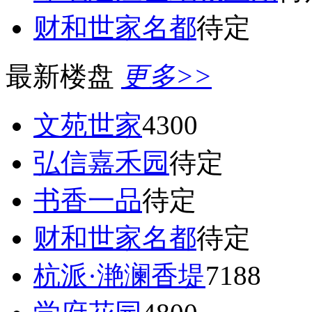
财和世家名都
待定
最新楼盘
更多>>
文苑世家
4300
弘信嘉禾园
待定
书香一品
待定
财和世家名都
待定
杭派·滟澜香堤
7188