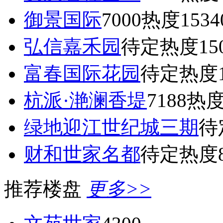
御景国际
7000
热度1534
弘信嘉禾园
待定
热度15
富春国际花园
待定
热度1
杭派·滟澜香堤
7188
热度
绿地迎江世纪城三期
待
财和世家名都
待定
热度8
推荐楼盘
更多>>