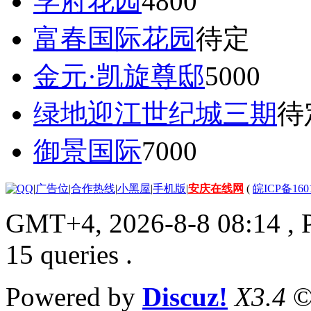
学府花园
4800
富春国际花园
待定
金元·凯旋尊邸
5000
绿地迎江世纪城三期
待
御景国际
7000
|
广告位
|
合作热线
|
小黑屋
|
手机版
|
安庆在线网
(
皖ICP备160
GMT+4, 2026-8-8 08:14
, 
15 queries .
Powered by
Discuz!
X3.4
©