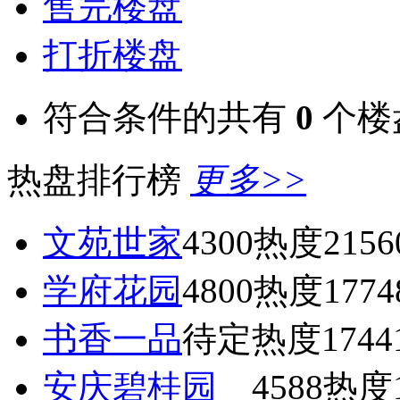
售完楼盘
打折楼盘
符合条件的共有
0
个楼
热盘排行榜
更多>>
文苑世家
4300
热度2156
学府花园
4800
热度1774
书香一品
待定
热度1744
安庆碧桂园
4588
热度1