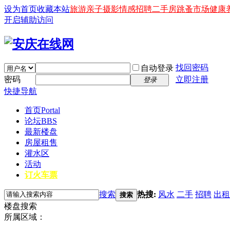
设为首页
收藏本站
旅游
亲子
摄影
情感
招聘
二手房
跳蚤市场
健康
开启辅助访问
找回密码
自动登录
密码
立即注册
登录
快捷导航
首页
Portal
论坛
BBS
最新楼盘
房屋租售
灌水区
活动
订火车票
搜索
热搜:
风水
二手
招聘
出租
搜索
楼盘搜索
所属区域：