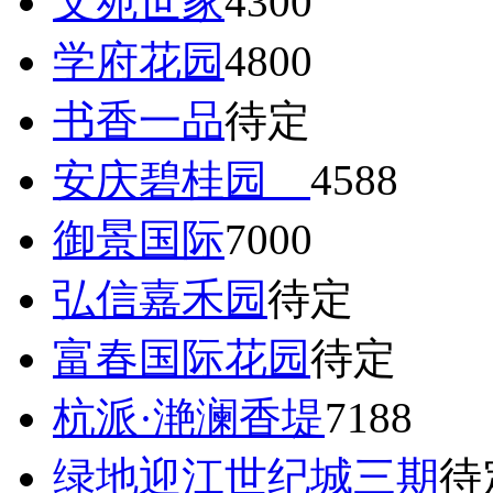
文苑世家
4300
学府花园
4800
书香一品
待定
安庆碧桂园
4588
御景国际
7000
弘信嘉禾园
待定
富春国际花园
待定
杭派·滟澜香堤
7188
绿地迎江世纪城三期
待