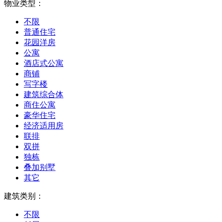
物业类型：
不限
普通住宅
花园洋房
公寓
酒店式公寓
商铺
写字楼
建筑综合体
商住公寓
豪华住宅
经济适用房
联排
双拼
独栋
叠加别墅
其它
建筑类别：
不限