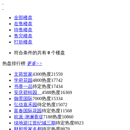
全部楼盘
在售楼盘
待售楼盘
售完楼盘
打折楼盘
符合条件的共有
0
个楼盘
热盘排行榜
更多>>
文苑世家
4300
热度21559
学府花园
4800
热度17742
书香一品
待定
热度17434
安庆碧桂园
4588
热度16369
御景国际
7000
热度15334
弘信嘉禾园
待定
热度15072
富春国际花园
待定
热度11568
杭派·滟澜香堤
7188
热度10860
绿地迎江世纪城三期
待定
热度8923
财和世家名都
待定
热度8879