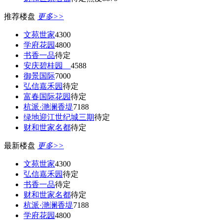
推荐楼盘
更多>>
文苑世家
4300
学府花园
4800
书香一品
待定
安庆碧桂园
4588
御景国际
7000
弘信嘉禾园
待定
富春国际花园
待定
杭派·滟澜香堤
7188
绿地迎江世纪城三期
待定
财和世家名都
待定
最新楼盘
更多>>
文苑世家
4300
弘信嘉禾园
待定
书香一品
待定
财和世家名都
待定
杭派·滟澜香堤
7188
学府花园
4800