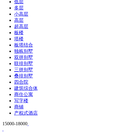
低层
多层
小高层
高层
超高层
板楼
塔楼
板塔结合
独栋别墅
双拼别墅
联排别墅
三拼别墅
叠排别墅
四合院
建筑综合体
商住公寓
写字楼
商铺
产权式酒店
15000-18000