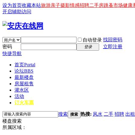
设为首页
收藏本站
旅游
亲子
摄影
情感
招聘
二手房
跳蚤市场
健康
开启辅助访问
找回密码
自动登录
密码
立即注册
登录
快捷导航
首页
Portal
论坛
BBS
最新楼盘
房屋租售
灌水区
活动
订火车票
搜索
热搜:
风水
二手
招聘
出租
搜索
楼盘搜索
所属区域：