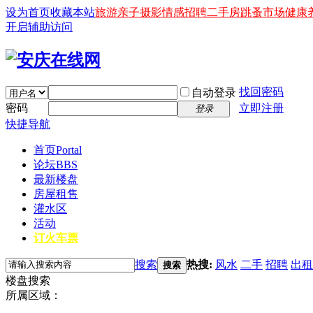
设为首页
收藏本站
旅游
亲子
摄影
情感
招聘
二手房
跳蚤市场
健康
开启辅助访问
找回密码
自动登录
密码
立即注册
登录
快捷导航
首页
Portal
论坛
BBS
最新楼盘
房屋租售
灌水区
活动
订火车票
搜索
热搜:
风水
二手
招聘
出租
搜索
楼盘搜索
所属区域：