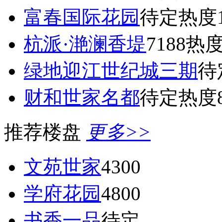
富春国际花园
待定
热度1
杭派·滟澜香堤
7188
热度
绿地迎江世纪城三期
待
财和世家名都
待定
热度8
推荐楼盘
更多>>
文苑世家
4300
学府花园
4800
书香一品
待定