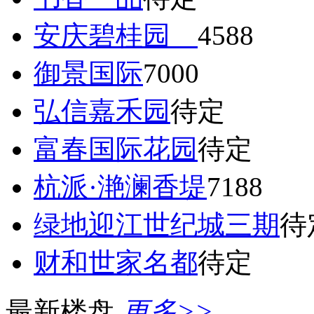
安庆碧桂园
4588
御景国际
7000
弘信嘉禾园
待定
富春国际花园
待定
杭派·滟澜香堤
7188
绿地迎江世纪城三期
待
财和世家名都
待定
最新楼盘
更多>>