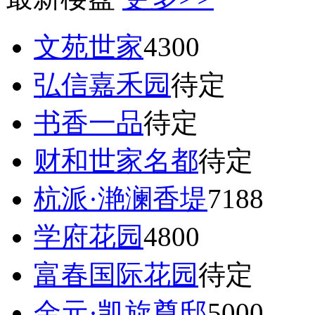
文苑世家
4300
弘信嘉禾园
待定
书香一品
待定
财和世家名都
待定
杭派·滟澜香堤
7188
学府花园
4800
富春国际花园
待定
金元·凯旋尊邸
5000