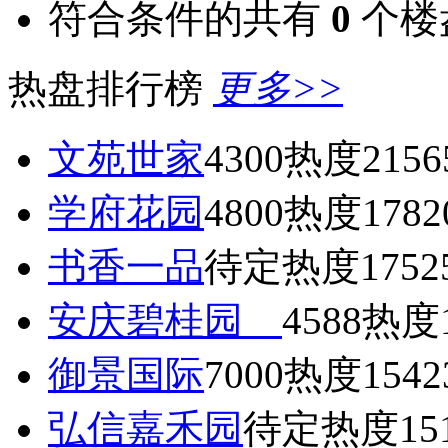
符合条件的共有
0
个楼
热盘排行榜
更多>>
文苑世家
4300
热度2156
学府花园
4800
热度1782
书香一品
待定
热度1752
安庆碧桂园
4588
热度1
御景国际
7000
热度1542
弘信嘉禾园
待定
热度15