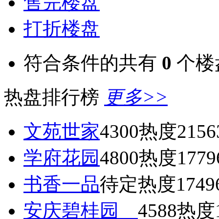
售完楼盘
打折楼盘
符合条件的共有
0
个楼
热盘排行榜
更多>>
文苑世家
4300
热度2156
学府花园
4800
热度1779
书香一品
待定
热度1749
安庆碧桂园
4588
热度1