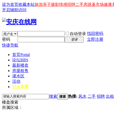
设为首页
收藏本站
旅游
亲子
摄影
情感
招聘
二手房
跳蚤市场
健康
开启辅助访问
找回密码
自动登录
密码
立即注册
登录
快捷导航
首页
Portal
论坛
BBS
最新楼盘
房屋租售
灌水区
活动
订火车票
搜索
热搜:
风水
二手
招聘
出租
搜索
楼盘搜索
所属区域：