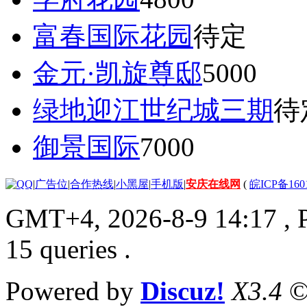
富春国际花园
待定
金元·凯旋尊邸
5000
绿地迎江世纪城三期
待
御景国际
7000
|
广告位
|
合作热线
|
小黑屋
|
手机版
|
安庆在线网
(
皖ICP备160
GMT+4, 2026-8-9 14:17
, 
15 queries .
Powered by
Discuz!
X3.4
©