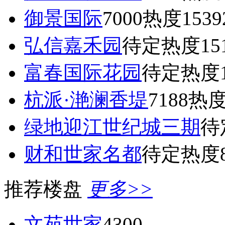
御景国际
7000
热度1539
弘信嘉禾园
待定
热度15
富春国际花园
待定
热度1
杭派·滟澜香堤
7188
热度
绿地迎江世纪城三期
待
财和世家名都
待定
热度8
推荐楼盘
更多>>
文苑世家
4300