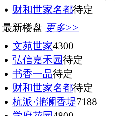
财和世家名都
待定
最新楼盘
更多>>
文苑世家
4300
弘信嘉禾园
待定
书香一品
待定
财和世家名都
待定
杭派·滟澜香堤
7188
学府花园
4800