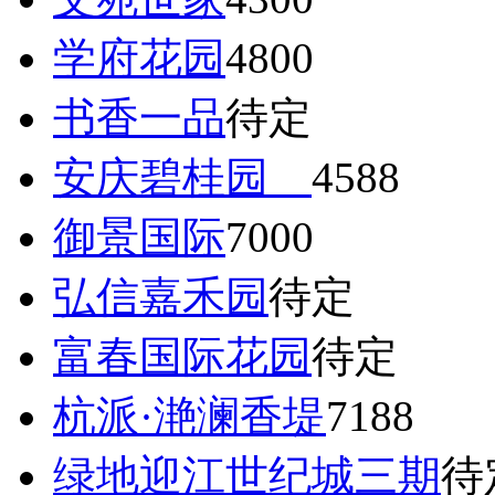
学府花园
4800
书香一品
待定
安庆碧桂园
4588
御景国际
7000
弘信嘉禾园
待定
富春国际花园
待定
杭派·滟澜香堤
7188
绿地迎江世纪城三期
待