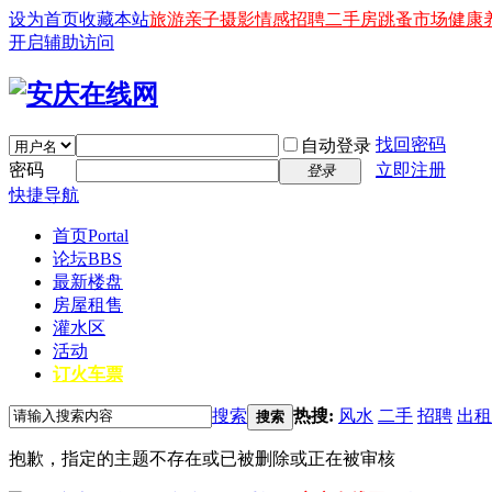
设为首页
收藏本站
旅游
亲子
摄影
情感
招聘
二手房
跳蚤市场
健康
开启辅助访问
找回密码
自动登录
密码
立即注册
登录
快捷导航
首页
Portal
论坛
BBS
最新楼盘
房屋租售
灌水区
活动
订火车票
搜索
热搜:
风水
二手
招聘
出租
搜索
抱歉，指定的主题不存在或已被删除或正在被审核