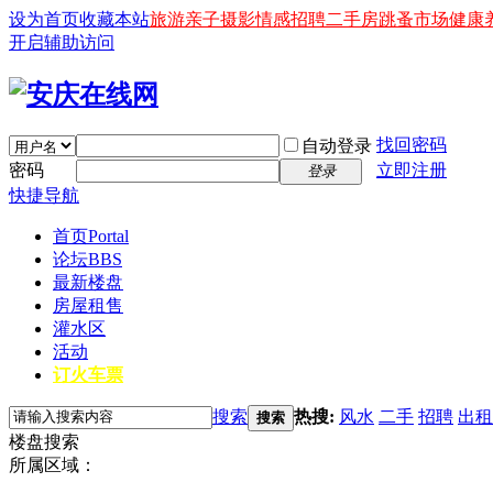
设为首页
收藏本站
旅游
亲子
摄影
情感
招聘
二手房
跳蚤市场
健康
开启辅助访问
找回密码
自动登录
密码
立即注册
登录
快捷导航
首页
Portal
论坛
BBS
最新楼盘
房屋租售
灌水区
活动
订火车票
搜索
热搜:
风水
二手
招聘
出租
搜索
楼盘搜索
所属区域：