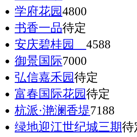
学府花园
4800
书香一品
待定
安庆碧桂园
4588
御景国际
7000
弘信嘉禾园
待定
富春国际花园
待定
杭派·滟澜香堤
7188
绿地迎江世纪城三期
待