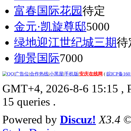
富春国际花园
待定
金元·凯旋尊邸
5000
绿地迎江世纪城三期
待
御景国际
7000
|
广告位
|
合作热线
|
小黑屋
|
手机版
|
安庆在线网
(
皖ICP备160
GMT+4, 2026-8-6 15:15
, 
15 queries .
Powered by
Discuz!
X3.4
©