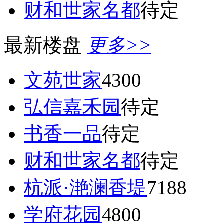
财和世家名都
待定
最新楼盘
更多>>
文苑世家
4300
弘信嘉禾园
待定
书香一品
待定
财和世家名都
待定
杭派·滟澜香堤
7188
学府花园
4800