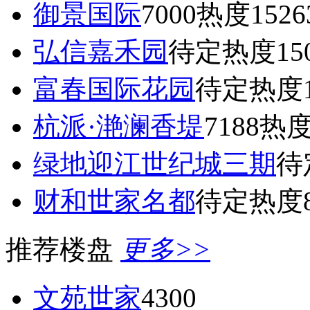
御景国际
7000
热度1526
弘信嘉禾园
待定
热度15
富春国际花园
待定
热度1
杭派·滟澜香堤
7188
热度
绿地迎江世纪城三期
待
财和世家名都
待定
热度8
推荐楼盘
更多>>
文苑世家
4300