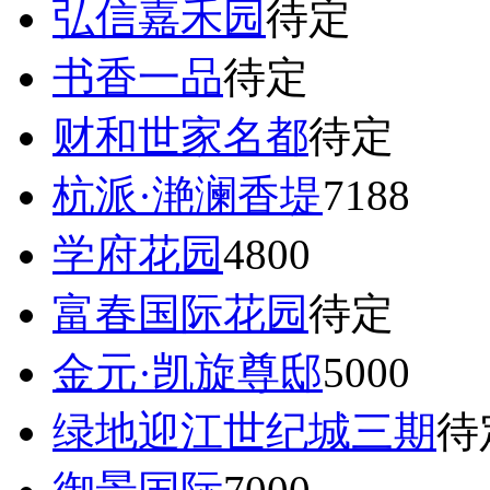
弘信嘉禾园
待定
书香一品
待定
财和世家名都
待定
杭派·滟澜香堤
7188
学府花园
4800
富春国际花园
待定
金元·凯旋尊邸
5000
绿地迎江世纪城三期
待