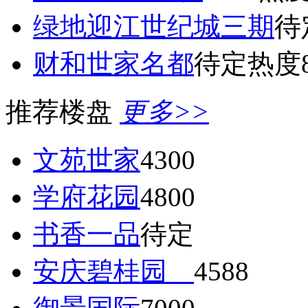
绿地迎江世纪城三期
待
财和世家名都
待定
热度8
推荐楼盘
更多>>
文苑世家
4300
学府花园
4800
书香一品
待定
安庆碧桂园
4588