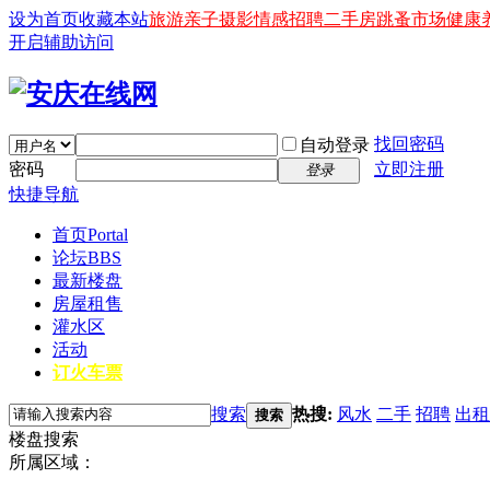
设为首页
收藏本站
旅游
亲子
摄影
情感
招聘
二手房
跳蚤市场
健康
开启辅助访问
找回密码
自动登录
密码
立即注册
登录
快捷导航
首页
Portal
论坛
BBS
最新楼盘
房屋租售
灌水区
活动
订火车票
搜索
热搜:
风水
二手
招聘
出租
搜索
楼盘搜索
所属区域：