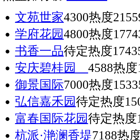
文苑世家
4300
热度2155
学府花园
4800
热度1774
书香一品
待定
热度1743
安庆碧桂园
4588
热度1
御景国际
7000
热度1533
弘信嘉禾园
待定
热度15
富春国际花园
待定
热度1
杭派·滟澜香堤
7188
热度