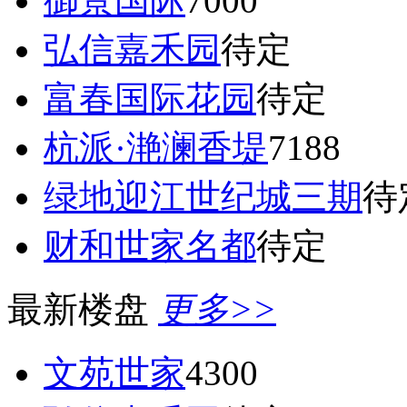
御景国际
7000
弘信嘉禾园
待定
富春国际花园
待定
杭派·滟澜香堤
7188
绿地迎江世纪城三期
待
财和世家名都
待定
最新楼盘
更多>>
文苑世家
4300