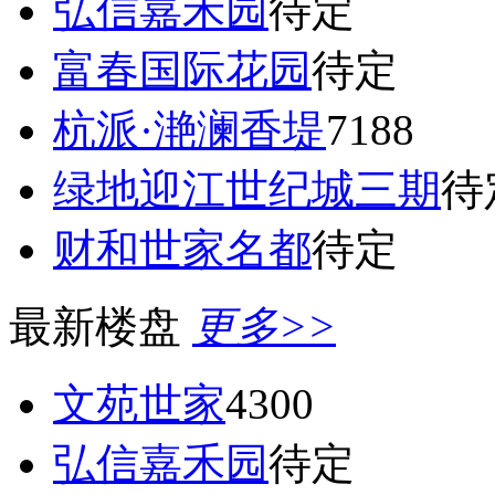
弘信嘉禾园
待定
富春国际花园
待定
杭派·滟澜香堤
7188
绿地迎江世纪城三期
待
财和世家名都
待定
最新楼盘
更多>>
文苑世家
4300
弘信嘉禾园
待定