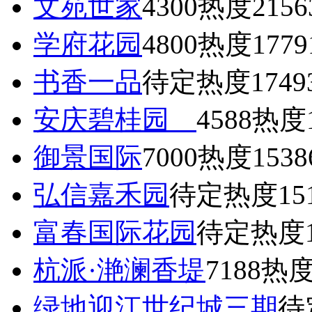
文苑世家
4300
热度2156
学府花园
4800
热度1779
书香一品
待定
热度1749
安庆碧桂园
4588
热度1
御景国际
7000
热度1538
弘信嘉禾园
待定
热度15
富春国际花园
待定
热度1
杭派·滟澜香堤
7188
热度
绿地迎江世纪城三期
待