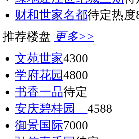
财和世家名都
待定
热度8
推荐楼盘
更多>>
文苑世家
4300
学府花园
4800
书香一品
待定
安庆碧桂园
4588
御景国际
7000