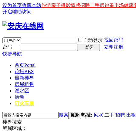
设为首页
收藏本站
旅游
亲子
摄影
情感
招聘
二手房
跳蚤市场
健康
开启辅助访问
找回密码
自动登录
密码
立即注册
登录
快捷导航
首页
Portal
论坛
BBS
最新楼盘
房屋租售
灌水区
活动
订火车票
搜索
热搜:
风水
二手
招聘
出租
搜索
楼盘搜索
所属区域：