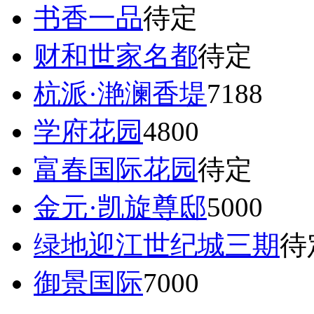
书香一品
待定
财和世家名都
待定
杭派·滟澜香堤
7188
学府花园
4800
富春国际花园
待定
金元·凯旋尊邸
5000
绿地迎江世纪城三期
待
御景国际
7000