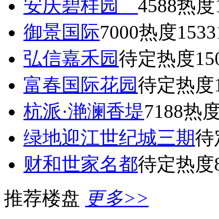
安庆碧桂园
4588
热度1
御景国际
7000
热度1533
弘信嘉禾园
待定
热度15
富春国际花园
待定
热度1
杭派·滟澜香堤
7188
热度
绿地迎江世纪城三期
待
财和世家名都
待定
热度8
推荐楼盘
更多>>