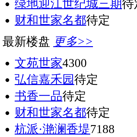
绿地迎江世纪城三期
待
财和世家名都
待定
最新楼盘
更多>>
文苑世家
4300
弘信嘉禾园
待定
书香一品
待定
财和世家名都
待定
杭派·滟澜香堤
7188