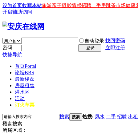
设为首页
收藏本站
旅游
亲子
摄影
情感
招聘
二手房
跳蚤市场
健康
开启辅助访问
找回密码
自动登录
密码
立即注册
登录
快捷导航
首页
Portal
论坛
BBS
最新楼盘
房屋租售
灌水区
活动
订火车票
搜索
热搜:
风水
二手
招聘
出租
搜索
楼盘搜索
所属区域：