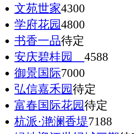
文苑世家
4300
学府花园
4800
书香一品
待定
安庆碧桂园
4588
御景国际
7000
弘信嘉禾园
待定
富春国际花园
待定
杭派·滟澜香堤
7188