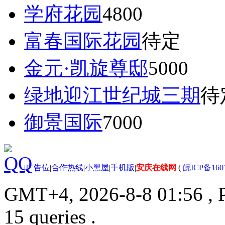
学府花园
4800
富春国际花园
待定
金元·凯旋尊邸
5000
绿地迎江世纪城三期
待
御景国际
7000
|
广告位
|
合作热线
|
小黑屋
|
手机版
|
安庆在线网
(
皖ICP备160
GMT+4, 2026-8-8 01:56
, 
15 queries .