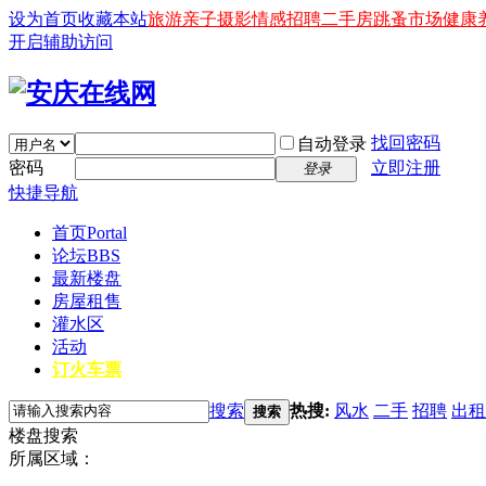
设为首页
收藏本站
旅游
亲子
摄影
情感
招聘
二手房
跳蚤市场
健康
开启辅助访问
找回密码
自动登录
密码
立即注册
登录
快捷导航
首页
Portal
论坛
BBS
最新楼盘
房屋租售
灌水区
活动
订火车票
搜索
热搜:
风水
二手
招聘
出租
搜索
楼盘搜索
所属区域：