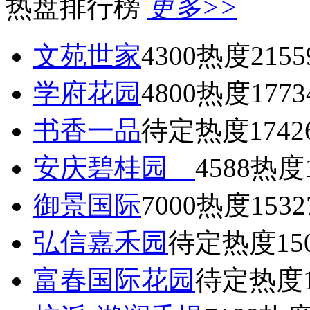
热盘排行榜
更多>>
文苑世家
4300
热度2155
学府花园
4800
热度1773
书香一品
待定
热度1742
安庆碧桂园
4588
热度1
御景国际
7000
热度1532
弘信嘉禾园
待定
热度15
富春国际花园
待定
热度1