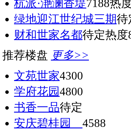
杭派·滟澜香堤
7188
热度
绿地迎江世纪城三期
待
财和世家名都
待定
热度8
推荐楼盘
更多>>
文苑世家
4300
学府花园
4800
书香一品
待定
安庆碧桂园
4588