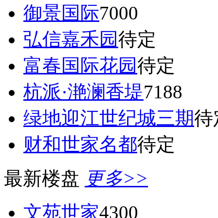
御景国际
7000
弘信嘉禾园
待定
富春国际花园
待定
杭派·滟澜香堤
7188
绿地迎江世纪城三期
待
财和世家名都
待定
最新楼盘
更多>>
文苑世家
4300