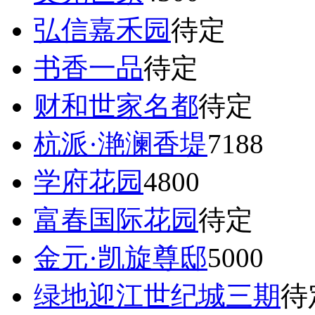
弘信嘉禾园
待定
书香一品
待定
财和世家名都
待定
杭派·滟澜香堤
7188
学府花园
4800
富春国际花园
待定
金元·凯旋尊邸
5000
绿地迎江世纪城三期
待