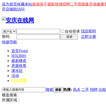
设为首页
收藏本站
旅游
亲子
摄影
情感
招聘
二手房
跳蚤市场
健康
开启辅助访问
找回密码
自动登录
密码
立即注册
登录
快捷导航
首页
Portal
论坛
BBS
最新楼盘
房屋租售
灌水区
活动
订火车票
搜索
热搜:
风水
二手
招聘
出租
搜索
楼盘搜索
所属区域：