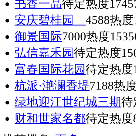
书香一品
待定
热度1745
安庆碧桂园
4588
热度1
御景国际
7000
热度1535
弘信嘉禾园
待定
热度15
富春国际花园
待定
热度1
杭派·滟澜香堤
7188
热度
绿地迎江世纪城三期
待
财和世家名都
待定
热度8