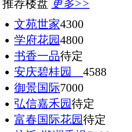
推荐楼盘
更多>>
文苑世家
4300
学府花园
4800
书香一品
待定
安庆碧桂园
4588
御景国际
7000
弘信嘉禾园
待定
富春国际花园
待定