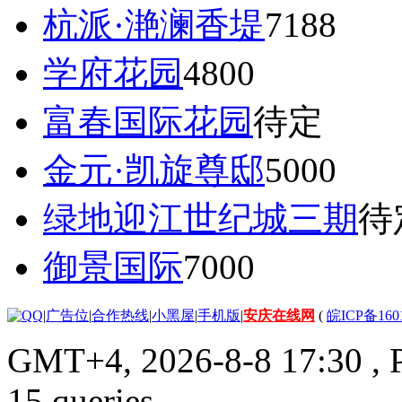
杭派·滟澜香堤
7188
学府花园
4800
富春国际花园
待定
金元·凯旋尊邸
5000
绿地迎江世纪城三期
待
御景国际
7000
|
广告位
|
合作热线
|
小黑屋
|
手机版
|
安庆在线网
(
皖ICP备160
GMT+4, 2026-8-8 17:30
, 
15 queries .