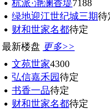
杭派·滟澜香堤
7188
绿地迎江世纪城三期
待
财和世家名都
待定
最新楼盘
更多>>
文苑世家
4300
弘信嘉禾园
待定
书香一品
待定
财和世家名都
待定