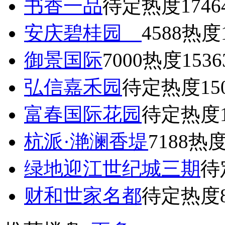
书香一品
待定
热度1746
安庆碧桂园
4588
热度1
御景国际
7000
热度1536
弘信嘉禾园
待定
热度15
富春国际花园
待定
热度1
杭派·滟澜香堤
7188
热度
绿地迎江世纪城三期
待
财和世家名都
待定
热度8