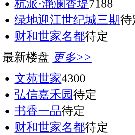
杭派·滟澜香堤
7188
绿地迎江世纪城三期
待
财和世家名都
待定
最新楼盘
更多>>
文苑世家
4300
弘信嘉禾园
待定
书香一品
待定
财和世家名都
待定