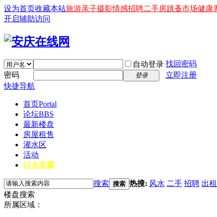
设为首页
收藏本站
旅游
亲子
摄影
情感
招聘
二手房
跳蚤市场
健康
开启辅助访问
找回密码
自动登录
密码
立即注册
登录
快捷导航
首页
Portal
论坛
BBS
最新楼盘
房屋租售
灌水区
活动
订火车票
搜索
热搜:
风水
二手
招聘
出租
搜索
楼盘搜索
所属区域：