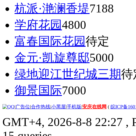
杭派·滟澜香堤
7188
学府花园
4800
富春国际花园
待定
金元·凯旋尊邸
5000
绿地迎江世纪城三期
待
御景国际
7000
|
广告位
|
合作热线
|
小黑屋
|
手机版
|
安庆在线网
(
皖ICP备160
GMT+4, 2026-8-8 22:27
, 
15 queries .