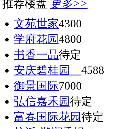
推荐楼盘
更多>>
文苑世家
4300
学府花园
4800
书香一品
待定
安庆碧桂园
4588
御景国际
7000
弘信嘉禾园
待定
富春国际花园
待定