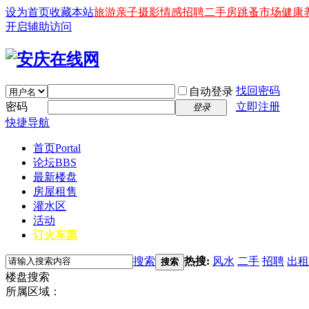
设为首页
收藏本站
旅游
亲子
摄影
情感
招聘
二手房
跳蚤市场
健康
开启辅助访问
找回密码
自动登录
密码
立即注册
登录
快捷导航
首页
Portal
论坛
BBS
最新楼盘
房屋租售
灌水区
活动
订火车票
搜索
热搜:
风水
二手
招聘
出租
搜索
楼盘搜索
所属区域：