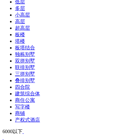
低层
多层
小高层
高层
超高层
板楼
塔楼
板塔结合
独栋别墅
双拼别墅
联排别墅
三拼别墅
叠排别墅
四合院
建筑综合体
商住公寓
写字楼
商铺
产权式酒店
6000以下