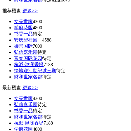
推荐楼盘
更多>>
文苑世家
4300
学府花园
4800
书香一品
待定
安庆碧桂园
4588
御景国际
7000
弘信嘉禾园
待定
富春国际花园
待定
杭派·滟澜香堤
7188
绿地迎江世纪城三期
待定
财和世家名都
待定
最新楼盘
更多>>
文苑世家
4300
弘信嘉禾园
待定
书香一品
待定
财和世家名都
待定
杭派·滟澜香堤
7188
学府花园
4800