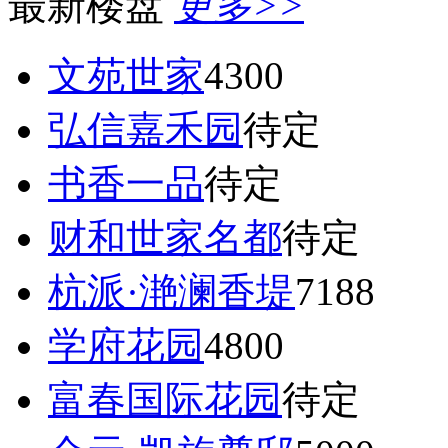
最新楼盘
更多>>
文苑世家
4300
弘信嘉禾园
待定
书香一品
待定
财和世家名都
待定
杭派·滟澜香堤
7188
学府花园
4800
富春国际花园
待定