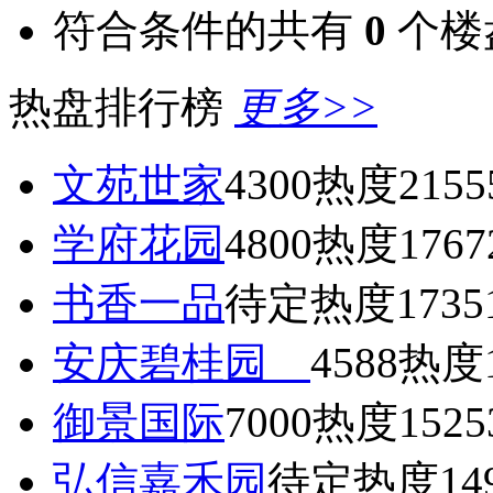
符合条件的共有
0
个楼
热盘排行榜
更多>>
文苑世家
4300
热度2155
学府花园
4800
热度1767
书香一品
待定
热度1735
安庆碧桂园
4588
热度1
御景国际
7000
热度1525
弘信嘉禾园
待定
热度14