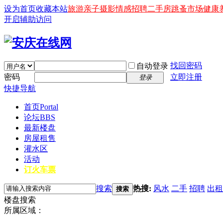
设为首页
收藏本站
旅游
亲子
摄影
情感
招聘
二手房
跳蚤市场
健康
开启辅助访问
找回密码
自动登录
密码
立即注册
登录
快捷导航
首页
Portal
论坛
BBS
最新楼盘
房屋租售
灌水区
活动
订火车票
搜索
热搜:
风水
二手
招聘
出租
搜索
楼盘搜索
所属区域：