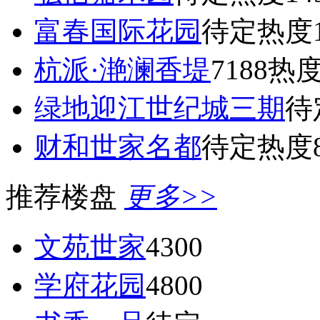
富春国际花园
待定
热度1
杭派·滟澜香堤
7188
热度
绿地迎江世纪城三期
待
财和世家名都
待定
热度8
推荐楼盘
更多>>
文苑世家
4300
学府花园
4800