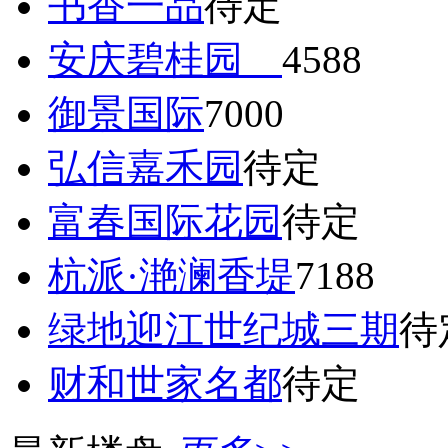
书香一品
待定
安庆碧桂园
4588
御景国际
7000
弘信嘉禾园
待定
富春国际花园
待定
杭派·滟澜香堤
7188
绿地迎江世纪城三期
待
财和世家名都
待定